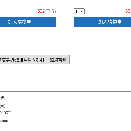
$32
$3
(已折)
加入購物車
加入購物車
注意事項/運送及保固說明
退貨需知
綠色
2支)
105T
5mm