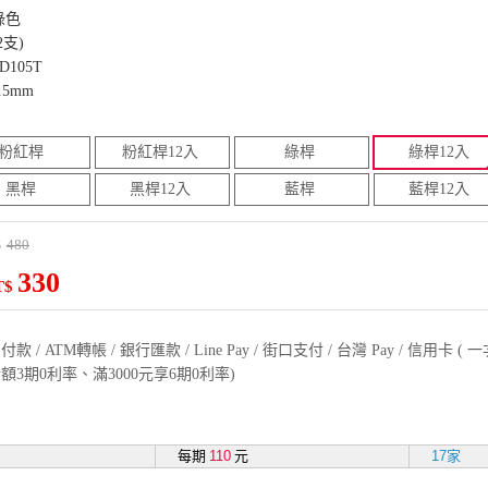
綠色
2支)
105T
5mm
粉紅桿
粉紅桿12入
綠桿
綠桿12入
黑桿
黑桿12入
藍桿
藍桿12入
480
$
330
T$
款 / ATM轉帳 / 銀行匯款 / Line Pay / 街口支付 / 台灣 Pay / 信用卡 
額3期0利率、滿3000元享6期0利率)
每期
110
元
17家