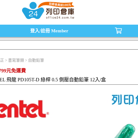
水匣,原廠碳粉匣，副廠碳粉匣，環保碳粉匣,連續供墨印表機-office24列印倉庫線
登入/註冊
Member
正 > 書寫筆類 > 自動鉛筆
799元免運費
EL 飛龍 PD105T-D 綠桿 0.5 側壓自動鉛筆 12入/盒