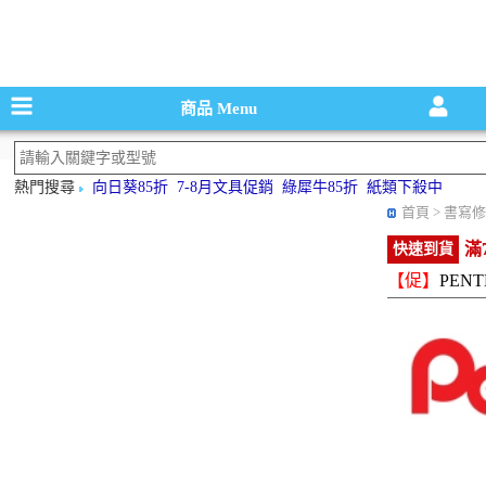
碳粉匣，墨
商品
Menu
熱門搜尋
向日葵85折
7-8月文具促銷
綠犀牛85折
紙類下殺中
首頁
> 書寫修
滿
快速到貨
【促】
PENT