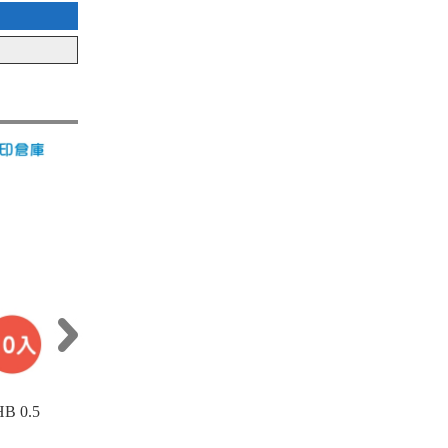
B 0.5
PENTEL 飛龍 C205-F 0.5 自動鉛筆
【
芯 1個
動鉛