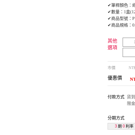
✔筆桿顏色：
✔數量：1盒(1
✔商品型號：PD
✔商品規格：0.
其他
選項
市價
NT
優惠價
N
付款方式
貨到付
限金
分期方式
3
期
0
利率