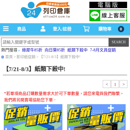
碳粉匣，墨水匣,原廠碳粉匣，副廠碳粉匣，環保碳粉匣,連續供墨印表機-office24列印
電腦版
倉庫線上購物手機版
商品
登入/註冊
購物車
0
熱門搜尋
綠犀牛85折
向日葵85折
紙類下殺中
7-8月文具促銷
首頁
> 影印紙促銷 > 【7/21-8/3】紙類下殺中!
【7/21-8/3】紙類下殺中!
<
1
>
*若單項商品訂購數量需求大於可下單數量，請您來電與我們聯繫，
我們將另開賣場協助您下單．