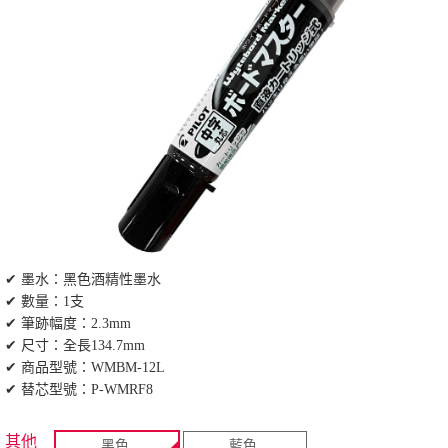
✔ 墨水：黑色酒精性墨水
✔ 數量：1支
✔ 筆跡幅度：2.3mm
✔ 尺寸：全長134.7mm
✔ 商品型號：WMBM-12L
✔ 替芯型號：P-WMRF8
其他
黑色
藍色