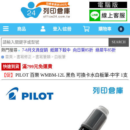
碳粉匣，墨水匣,原廠碳粉匣，副廠碳粉匣，環保碳粉匣,連續供墨印表機-office24列印
電腦版
倉庫線上購物手機版
商品
登入/註冊
購物車
0
熱門搜尋
7-8月文具促銷
紙類下殺中
向日葵85折
綠犀牛85折
首頁
> 書寫修正 > 書寫筆類 > 白板筆
滿799元免運費
快速到貨
【促】
PILOT 百樂 WMBM-12L 黑色 可換卡水白板筆-中字 1支