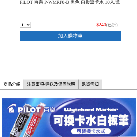
PILOT 百樂 P-WMRF8-B 黑色 白板筆卡水 10入/盒
$240
(已折)
加入購物車
商品介紹
注意事項/運送及保固說明
退貨需知