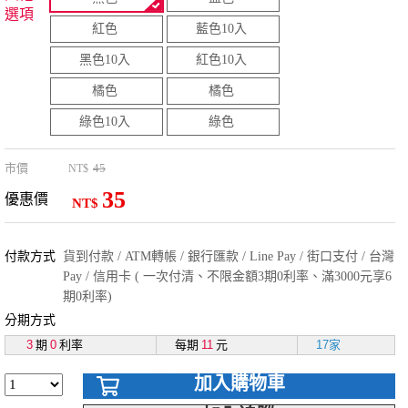
選項
紅色
藍色10入
黑色10入
紅色10入
橘色
橘色
綠色10入
綠色
市價
45
NT$
35
優惠價
NT$
付款方式
貨到付款 / ATM轉帳 / 銀行匯款 / Line Pay / 街口支付 / 台灣
Pay / 信用卡 ( 一次付清、不限金額3期0利率、滿3000元享6
期0利率)
分期方式
3
期
0
利率
每期
11
元
17家
加入購物車