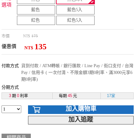
選項
藍色
藍色5入
紅色
紅色5入
市價
175
NT$
135
優惠價
NT$
付款方式
貨到付款 / ATM轉帳 / 銀行匯款 / Line Pay / 街口支付 / 台灣
Pay / 信用卡 ( 一次付清、不限金額3期0利率、滿3000元享6
期0利率)
分期方式
3
期
0
利率
每期
45
元
17家
加入購物車
加入追蹤
相關商品