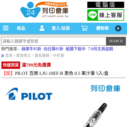
碳粉匣，墨水匣,原廠碳粉匣，副廠碳粉匣，環保碳粉匣,連續供墨印表機-office24列印
電腦版
倉庫線上購物手機版
商品
登入/註冊
購物車
0
熱門搜尋
綠犀牛85折
向日葵85折
紙類下殺中
7-8月文具促銷
首頁
> 書寫修正 > 書寫筆類 > 中性筆
滿799元免運費
快速到貨
【促】
PILOT 百樂 LJU-10EF-B 黑色 0.5 果汁筆 5入/盒