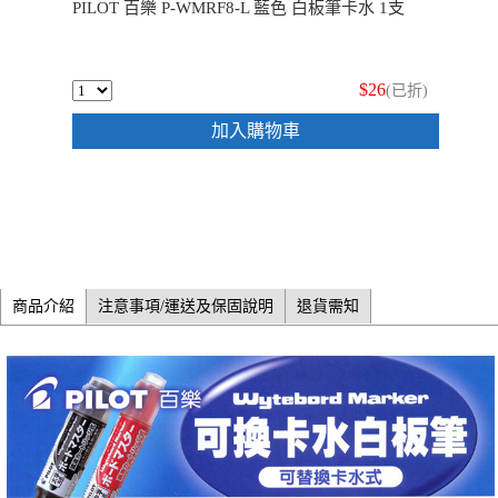
PILOT 百樂 P-WMRF8-L 藍色 白板筆卡水 1支
$26
(已折)
加入購物車
商品介紹
注意事項/運送及保固說明
退貨需知