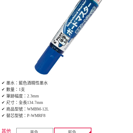
✔ 墨水：藍色酒精性墨水
✔ 數量：1支
✔ 筆跡幅度：2.3mm
✔ 尺寸：全長134.7mm
✔ 商品型號：WMBM-12L
✔ 替芯型號：P-WMRF8
其他
黑色
藍色