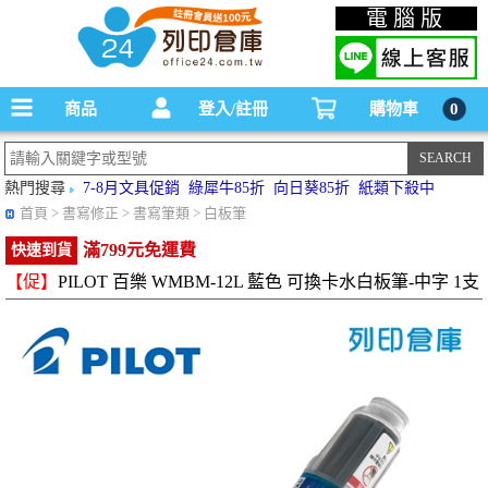
碳粉匣，墨水匣,原廠碳粉匣，副廠碳粉匣，環保碳粉匣,連續供墨印表機-office24列印
電腦版
倉庫線上購物手機版
商品
登入/註冊
購物車
0
熱門搜尋
7-8月文具促銷
綠犀牛85折
向日葵85折
紙類下殺中
首頁
> 書寫修正 > 書寫筆類 > 白板筆
滿799元免運費
快速到貨
【促】
PILOT 百樂 WMBM-12L 藍色 可換卡水白板筆-中字 1支