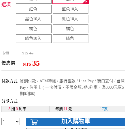
選項
紅色
藍色10入
黑色10入
紅色10入
橘色
橘色
綠色10入
綠色
市價
45
NT$
35
優惠價
NT$
付款方式
貨到付款 / ATM轉帳 / 銀行匯款 / Line Pay / 街口支付 / 台灣
Pay / 信用卡 ( 一次付清、不限金額3期0利率、滿3000元享6
期0利率)
分期方式
3
期
0
利率
每期
11
元
17家
加入購物車