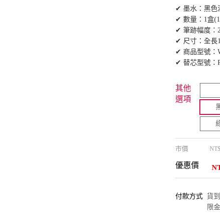
✔ 墨水：黑色
✔ 數量：1盒(1
✔ 筆跡幅度：2
✔ 尺寸：全長13
✔ 商品型號：W
✔ 替芯型號：P
其他
選項
市價
NT
優惠價
N
付款方式
貨到付
限金