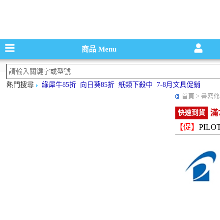
碳粉匣，墨
商品
Menu
熱門搜尋
綠犀牛85折
向日葵85折
紙類下殺中
7-8月文具促銷
首頁
> 書寫修
滿
快速到貨
【促】
PIL