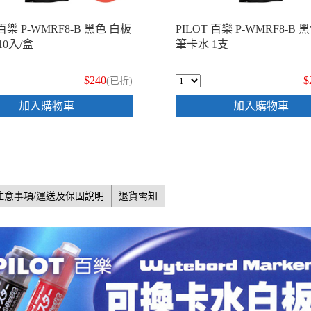
 百樂 P-WMRF8-B 黑色 白板
PILOT 百樂 P-WMRF8-B 
10入/盒
筆卡水 1支
$240
$
(已折)
加入購物車
加入購物車
注意事項/運送及保固說明
退貨需知