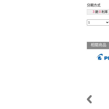
分期方式
3
期
0
利率
相關商品