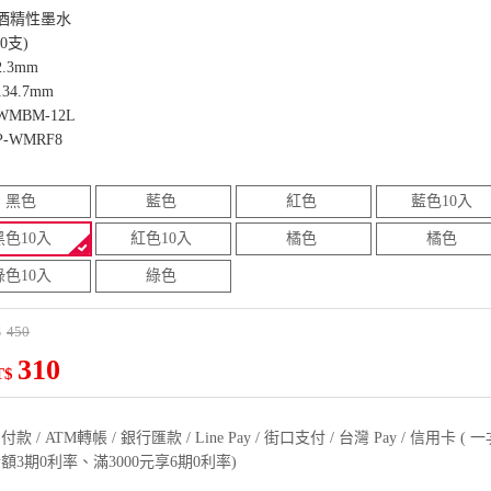
酒精性墨水
0支)
.3mm
4.7mm
MBM-12L
-WMRF8
黑色
藍色
紅色
藍色10入
黑色10入
紅色10入
橘色
橘色
綠色10入
綠色
450
$
310
T$
款 / ATM轉帳 / 銀行匯款 / Line Pay / 街口支付 / 台灣 Pay / 信用卡 
額3期0利率、滿3000元享6期0利率)