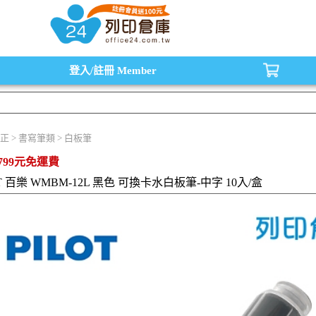
水匣,原廠碳粉匣，副廠碳粉匣，環保碳粉匣,連續供墨印表機-office24列印倉庫線
登入/註冊
Member
正 > 書寫筆類 > 白板筆
799元免運費
OT 百樂 WMBM-12L 黑色 可換卡水白板筆-中字 10入/盒