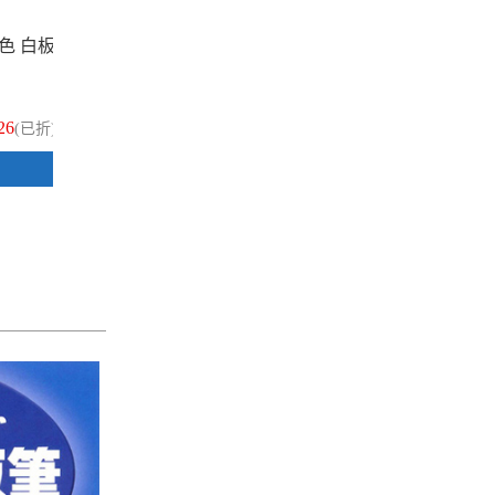
黑色 白板
PILOT 百樂 P-WMRF8-L 藍色 白板
PI
筆卡水 1支
筆卡
26
$26
(已折)
(已折)
加入購物車