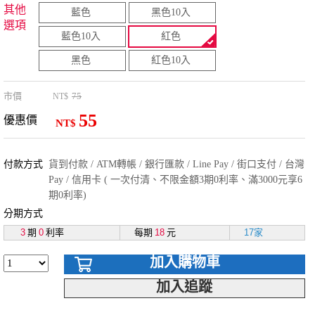
其他
藍色
黑色10入
選項
藍色10入
紅色
黑色
紅色10入
市價
75
NT$
55
優惠價
NT$
付款方式
貨到付款 / ATM轉帳 / 銀行匯款 / Line Pay / 街口支付 / 台灣
Pay / 信用卡 ( 一次付清、不限金額3期0利率、滿3000元享6
期0利率)
分期方式
3
期
0
利率
每期
18
元
17家
加入購物車
加入追蹤