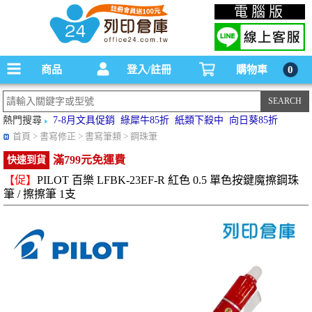
碳粉匣，墨水匣,原廠碳粉匣，副廠碳粉匣，環保碳粉匣,連續供墨印表機-office24列印
電腦版
倉庫線上購物手機版
商品
登入/註冊
購物車
0
熱門搜尋
7-8月文具促銷
綠犀牛85折
紙類下殺中
向日葵85折
首頁
> 書寫修正 > 書寫筆類 > 鋼珠筆
滿799元免運費
快速到貨
【促】
PILOT 百樂 LFBK-23EF-R 紅色 0.5 單色按鍵魔擦鋼珠
筆 / 擦擦筆 1支