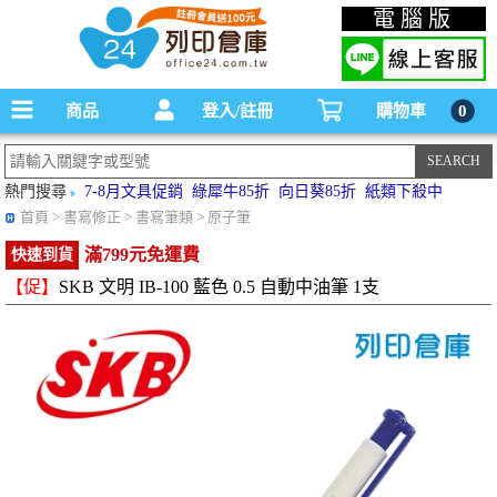
碳粉匣，墨水匣,原廠碳粉匣，副廠碳粉匣，環保碳粉匣,連續供墨印表機-office24列印
電腦版
倉庫線上購物手機版
商品
登入/註冊
購物車
0
熱門搜尋
7-8月文具促銷
綠犀牛85折
向日葵85折
紙類下殺中
首頁
> 書寫修正 > 書寫筆類 > 原子筆
滿799元免運費
快速到貨
【促】
SKB 文明 IB-100 藍色 0.5 自動中油筆 1支