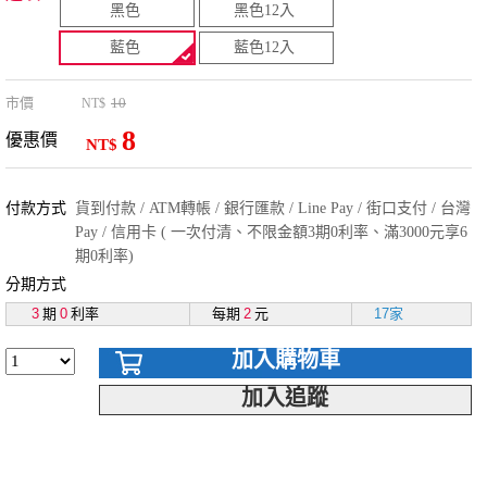
黑色
黑色12入
藍色
藍色12入
市價
10
NT$
8
優惠價
NT$
付款方式
貨到付款 / ATM轉帳 / 銀行匯款 / Line Pay / 街口支付 / 台灣
Pay / 信用卡 ( 一次付清、不限金額3期0利率、滿3000元享6
期0利率)
分期方式
3
期
0
利率
每期
2
元
17家
加入購物車
加入追蹤