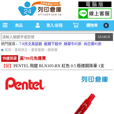
碳粉匣，墨水匣,原廠碳粉匣，副廠碳粉匣，環保碳粉匣,連續供墨印表機-office24列印
電腦版
倉庫線上購物手機版
商品
登入/註冊
購物車
0
熱門搜尋
7-8月文具促銷
紙類下殺中
綠犀牛85折
向日葵85折
首頁
> 書寫修正 > 書寫筆類 > 鋼珠筆
滿799元免運費
快速到貨
【促】
PENTEL 飛龍 BLN105-BX 紅色 0.5 極速鋼珠筆 1支