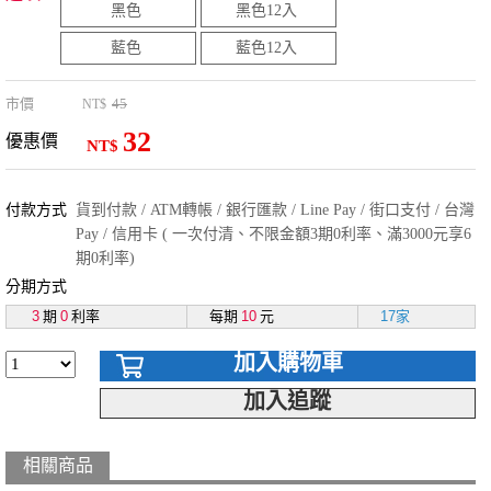
黑色
黑色12入
藍色
藍色12入
市價
45
NT$
32
優惠價
NT$
付款方式
貨到付款 / ATM轉帳 / 銀行匯款 / Line Pay / 街口支付 / 台灣
Pay / 信用卡 ( 一次付清、不限金額3期0利率、滿3000元享6
期0利率)
分期方式
3
期
0
利率
每期
10
元
17家
加入購物車
加入追蹤
相關商品