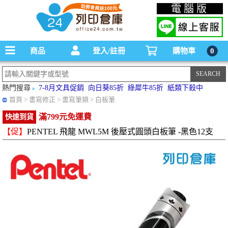
碳粉匣，墨水匣,原廠碳粉匣，副廠碳粉匣，環保碳粉匣,連續供墨印表機-office24列印
電腦版
倉庫線上購物手機版
商品
登入/註冊
購物車
0
熱門搜尋
7-8月文具促銷
向日葵85折
綠犀牛85折
紙類下殺中
首頁
> 書寫修正 > 書寫筆類 > 白板筆
滿799元免運費
快速到貨
【促】
PENTEL 飛龍 MWL5M 後壓式圓頭白板筆 -黑色12支