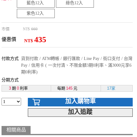
藍色12入
綠色12入
紫色12入
市價
660
NT$
435
優惠價
NT$
付款方式
貨到付款 / ATM轉帳 / 銀行匯款 / Line Pay / 街口支付 / 台灣
Pay / 信用卡 ( 一次付清、不限金額3期0利率、滿3000元享6
期0利率)
分期方式
3
期
0
利率
每期
145
元
17家
加入購物車
加入追蹤
相關商品