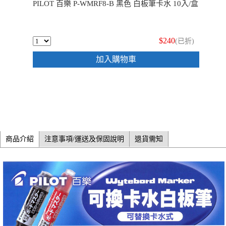
PILOT 百樂 P-WMRF8-B 黑色 白板筆卡水 10入/盒
$240
(已折)
加入購物車
商品介紹
注意事項/運送及保固說明
退貨需知