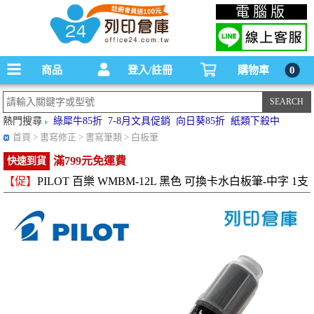
碳粉匣，墨水匣,原廠碳粉匣，副廠碳粉匣，環保碳粉匣,連續供墨印表機-office24列印
電腦版
倉庫線上購物手機版
商品
登入/註冊
購物車
0
熱門搜尋
綠犀牛85折
7-8月文具促銷
向日葵85折
紙類下殺中
首頁
> 書寫修正 > 書寫筆類 > 白板筆
滿799元免運費
快速到貨
【促】
PILOT 百樂 WMBM-12L 黑色 可換卡水白板筆-中字 1支