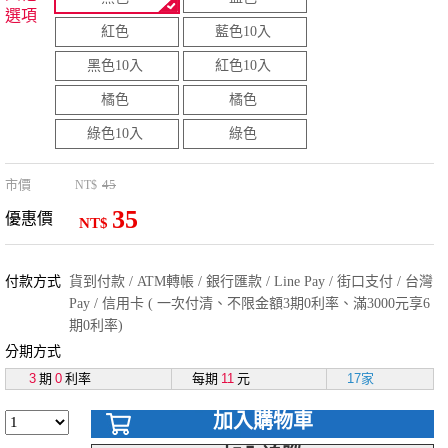
選項
紅色
藍色10入
黑色10入
紅色10入
橘色
橘色
綠色10入
綠色
市價
45
NT$
35
優惠價
NT$
付款方式
貨到付款 / ATM轉帳 / 銀行匯款 / Line Pay / 街口支付 / 台灣
Pay / 信用卡 ( 一次付清、不限金額3期0利率、滿3000元享6
期0利率)
分期方式
3
期
0
利率
每期
11
元
17家
加入購物車