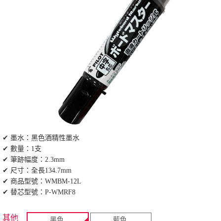
✔ 墨水：黑色酒精性墨水
✔ 數量：1支
✔ 筆跡幅度：2.3mm
✔ 尺寸：全長134.7mm
✔ 商品型號：WMBM-12L
✔ 替芯型號：P-WMRF8
其他
黑色
藍色