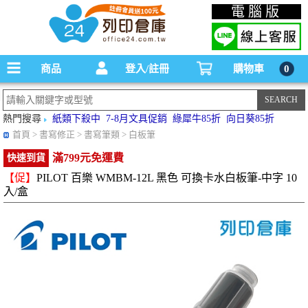
碳粉匣，墨水匣,原廠碳粉匣，副廠碳粉匣，環保碳粉匣,連續供墨印表機-office24列印
電腦版
倉庫線上購物手機版
商品
登入/註冊
購物車
0
熱門搜尋
紙類下殺中
7-8月文具促銷
綠犀牛85折
向日葵85折
首頁
> 書寫修正 > 書寫筆類 > 白板筆
滿799元免運費
快速到貨
【促】
PILOT 百樂 WMBM-12L 黑色 可換卡水白板筆-中字 10
入/盒