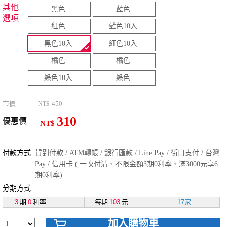
其他
黑色
藍色
選項
紅色
藍色10入
黑色10入
紅色10入
橘色
橘色
綠色10入
綠色
市價
450
NT$
310
優惠價
NT$
付款方式
貨到付款 / ATM轉帳 / 銀行匯款 / Line Pay / 街口支付 / 台灣
Pay / 信用卡 ( 一次付清、不限金額3期0利率、滿3000元享6
期0利率)
分期方式
3
期
0
利率
每期
103
元
17家
加入購物車