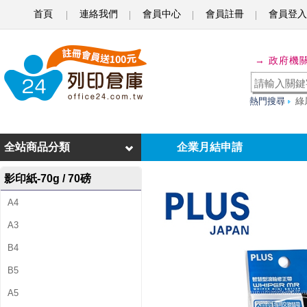
首頁
連絡我們
會員中心
會員註冊
會員登入
P
L
→ 政府機
U
S
熱門搜尋
綠
普
全站商品分類
企業月結申請
樂
士
影印紙-70g / 70磅
W
A4
H
A3
-
B4
6
B5
0
A5