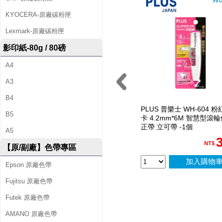
滾
KYOCERA-原廠碳粉匣
輪
Lexmark-原廠碳粉匣
修
影印紙-80g / 80磅
正
A4
內
A3
帶
B4
PLUS 普樂士 WH-604 粉
B5
1
卡 4.2mm*6M 智慧型滾
正帶 立可帶 -1個
0
A5
NT$
【原/副廠】色帶專區
入
加入購物
Epson 原廠色帶
/
Fujitsu 原廠色帶
盒
Futek 原廠色帶
AMANO 原廠色帶