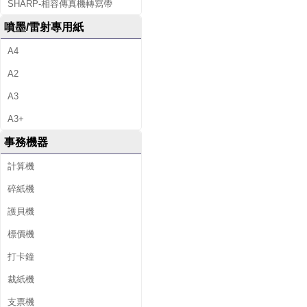
SHARP-相容傳真機轉寫帶
噴墨/雷射專用紙
A4
A2
A3
A3+
事務機器
計算機
碎紙機
護貝機
標價機
打卡鐘
裁紙機
支票機