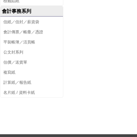
標籤貼紙
會計事務系列
信紙／信封／薪資袋
會計傳票／帳冊／憑證
平裝帳簿／活頁帳
公文封系列
估價／送貨單
複寫紙
計算紙／報告紙
名片紙 / 資料卡紙