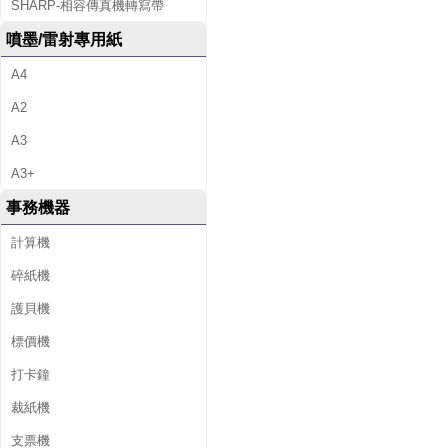
SHARP-相容傳真機轉寫帶
噴墨/雷射專用紙
A4
A2
A3
A3+
事務機器
計算機
碎紙機
護貝機
標價機
打卡鐘
裁紙機
支票機