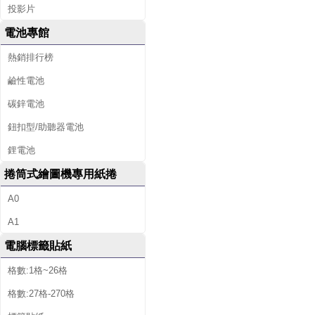
投影片
電池專館
熱銷排行榜
鹼性電池
碳鋅電池
鈕扣型/助聽器電池
鋰電池
捲筒式繪圖機專用紙捲
A0
A1
電腦標籤貼紙
格數:1格~26格
格數:27格-270格