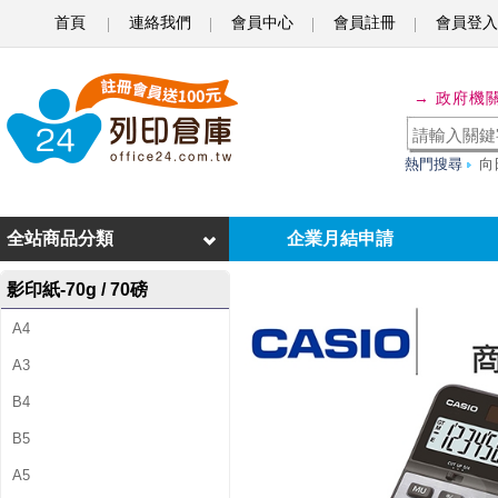
首頁
連絡我們
會員中心
會員註冊
會員登入
C
A
→ 政府機
S
I
熱門搜尋
向
O
全站商品分類
企業月結申請
卡
西
影印紙-70g / 70磅
歐
A4
商
A3
B4
用
B5
標
A5