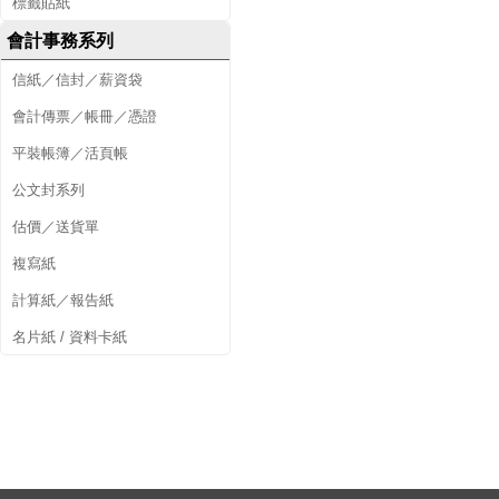
標籤貼紙
會計事務系列
信紙／信封／薪資袋
會計傳票／帳冊／憑證
平裝帳簿／活頁帳
公文封系列
估價／送貨單
複寫紙
計算紙／報告紙
名片紙 / 資料卡紙