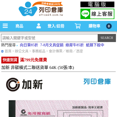
碳粉匣，墨水匣,原廠碳粉匣，副廠碳粉匣，環保碳粉匣,連續供墨印表機-office24列印
電腦版
倉庫線上購物手機版
商品
登入/註冊
購物車
0
熱門搜尋
向日葵85折
7-8月文具促銷
綠犀牛85折
紙類下殺中
首頁
> 辦公文具 > 事務紙品 > 會計傳票／帳冊／憑證
滿799元免運費
快速到貨
加新 非碳橫式二聯送貨單 64K (50張/本)