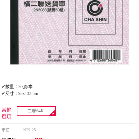
✔數量：50張/本
✔尺寸：93x133mm
其他
二聯64K
選項
市價
25
NT$