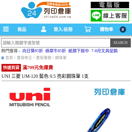
碳粉匣，墨水匣,原廠碳粉匣，副廠碳粉匣，環保碳粉匣,連續供墨印表機-office24列印
電腦版
倉庫線上購物手機版
商品
登入/註冊
購物車
0
熱門搜尋
向日葵85折
綠犀牛85折
紙類下殺中
7-8月文具促銷
首頁
> 書寫修正 > 書寫筆類 > 鋼珠筆
滿799元免運費
快速到貨
UNI 三菱 UM-120 藍色 0.5 亮彩鋼珠筆 1支