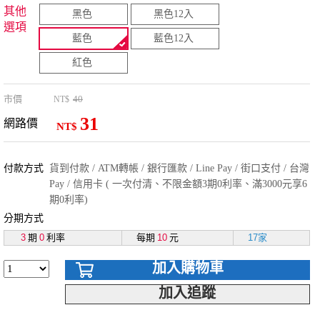
其他
黑色
黑色12入
選項
藍色
藍色12入
紅色
市價
40
NT$
31
網路價
NT$
付款方式
貨到付款 / ATM轉帳 / 銀行匯款 / Line Pay / 街口支付 / 台灣
Pay / 信用卡 ( 一次付清、不限金額3期0利率、滿3000元享6
期0利率)
分期方式
3
期
0
利率
每期
10
元
17家
加入購物車
加入追蹤