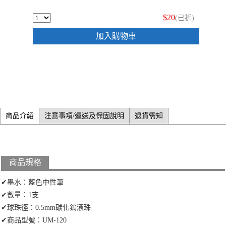
$20
(已折)
加入購物車
商品介紹
注意事項/運送及保固說明
退貨需知
商品規格
✔墨水：藍色中性筆
✔數量：1支
✔球珠徑：0.5mm碳化鎢滾珠
✔商品型號：UM-120