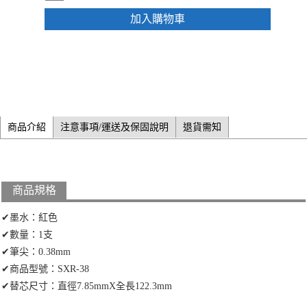
加入購物車
商品介紹
注意事項/運送及保固說明
退貨需知
商品規格
✔墨水：紅色
✔數量：1支
✔筆尖：0.38mm
✔商品型號：SXR-38
✔替芯尺寸：直徑7.85mmX全長122.3mm