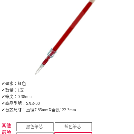
✔墨水：紅色
✔數量：1支
✔筆尖：0.38mm
✔商品型號：SXR-38
✔替芯尺寸：直徑7.85mmX全長122.3mm
其他
黑色筆芯
藍色筆芯
選項