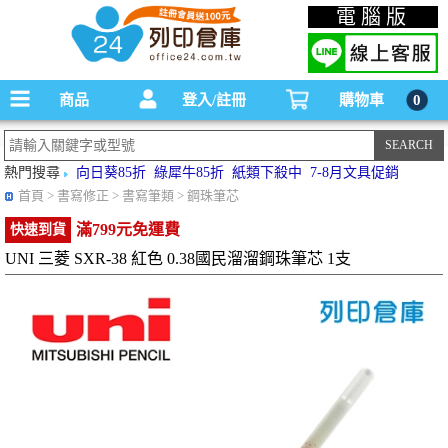
碳粉匣，墨水匣,原廠碳粉匣，副廠碳粉匣，環保碳粉匣,連續供墨印表機-office24列印
電腦版
倉庫線上購物手機版
商品
登入/註冊
購物車
0
熱門搜尋
向日葵85折
綠犀牛85折
紙類下殺中
7-8月文具促銷
首頁
> 書寫修正 > 書寫筆類 > 鋼珠筆芯
滿799元免運費
快速到貨
UNI 三菱 SXR-38 紅色 0.38國民溜溜鋼珠筆芯 1支