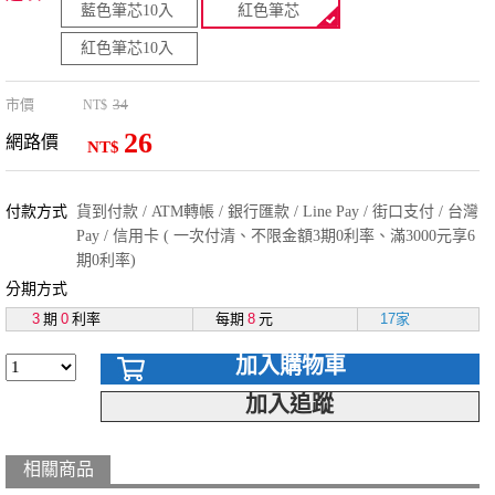
藍色筆芯10入
紅色筆芯
紅色筆芯10入
市價
34
NT$
26
網路價
NT$
付款方式
貨到付款 / ATM轉帳 / 銀行匯款 / Line Pay / 街口支付 / 台灣
Pay / 信用卡 ( 一次付清、不限金額3期0利率、滿3000元享6
期0利率)
分期方式
3
期
0
利率
每期
8
元
17家
加入購物車
加入追蹤
相關商品