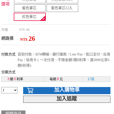
選項
藍色筆芯
藍色筆芯12入
紅色筆芯
市價
35
NT$
26
網路價
NT$
付款方式
貨到付款 / ATM轉帳 / 銀行匯款 / Line Pay / 街口支付 / 台灣
Pay / 信用卡 ( 一次付清、不限金額3期0利率、滿3000元享6
期0利率)
分期方式
3
期
0
利率
每期
8
元
17家
加入購物車
加入追蹤
相關商品