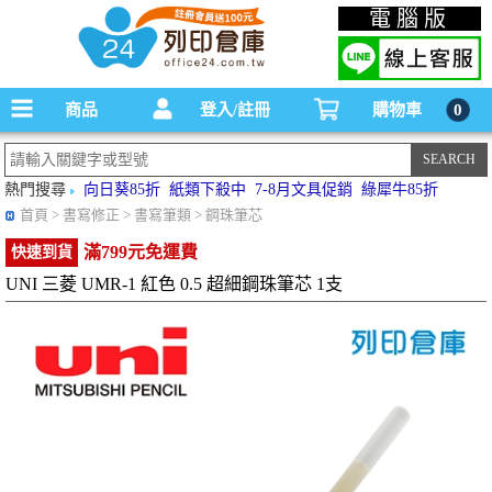
碳粉匣，墨水匣,原廠碳粉匣，副廠碳粉匣，環保碳粉匣,連續供墨印表機-office24列印
電腦版
倉庫線上購物手機版
商品
登入/註冊
購物車
0
熱門搜尋
向日葵85折
紙類下殺中
7-8月文具促銷
綠犀牛85折
首頁
> 書寫修正 > 書寫筆類 > 鋼珠筆芯
滿799元免運費
快速到貨
UNI 三菱 UMR-1 紅色 0.5 超細鋼珠筆芯 1支