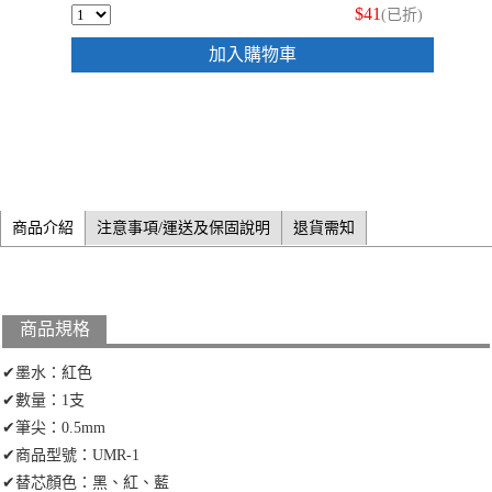
$41
(已折)
加入購物車
商品介紹
注意事項/運送及保固說明
退貨需知
商品規格
✔墨水：紅色
✔數量：1支
✔筆尖：0.5mm
✔商品型號：UMR-1
✔替芯顏色：黑、紅、藍