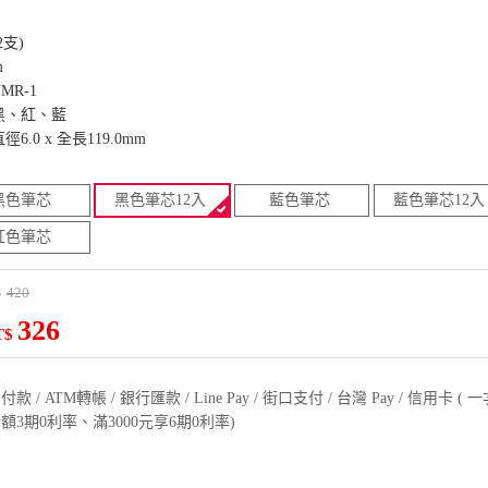
2支)
m
R-1
黑、紅、藍
.0 x 全長119.0mm
黑色筆芯
黑色筆芯12入
藍色筆芯
藍色筆芯12入
紅色筆芯
420
$
326
T$
款 / ATM轉帳 / 銀行匯款 / Line Pay / 街口支付 / 台灣 Pay / 信用卡 
額3期0利率、滿3000元享6期0利率)