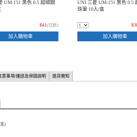
菱 UM-151 黑色 0.5 超細鋼
UNI 三菱 UM-151 黑色 0.
支
珠筆 10入/盒
$41
$3
(已折)
加入購物車
加入購物車
注意事項/運送及保固說明
退貨需知
支)