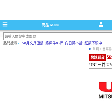
碳粉匣，墨
商品
Menu
熱門搜尋
7-8月文具促銷
綠犀牛85折
向日葵85折
紙類下殺中
首頁
> 書寫修
滿
快速到貨
UNI 三菱 U