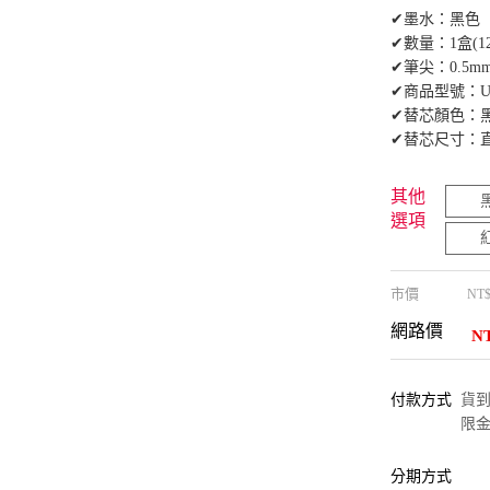
✔墨水：黑色
✔數量：1盒(1
✔筆尖：0.5m
✔商品型號：UM
✔替芯顏色：
✔替芯尺寸：直徑6
其他
選項
市價
NT
網路價
N
付款方式
貨到付
限金
分期方式