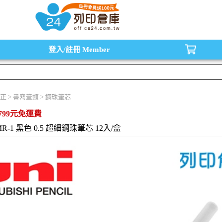
水匣,原廠碳粉匣，副廠碳粉匣，環保碳粉匣,連續供墨印表機-office24列印倉庫線
登入/註冊
Member
正 > 書寫筆類 > 鋼珠筆芯
799元免運費
MR-1 黑色 0.5 超細鋼珠筆芯 12入/盒