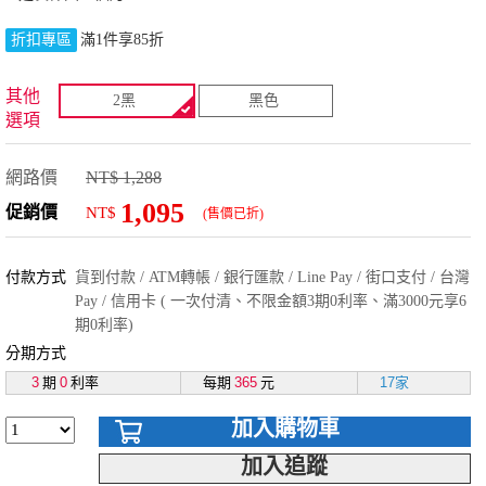
折扣專區
滿1件享85折
其他
2黑
黑色
選項
網路價
NT$ 1,288
1,095
促銷價
NT$
(售價已折)
付款方式
貨到付款 / ATM轉帳 / 銀行匯款 / Line Pay / 街口支付 / 台灣
Pay / 信用卡 ( 一次付清、不限金額3期0利率、滿3000元享6
期0利率)
分期方式
3
期
0
利率
每期
365
元
17家
加入購物車
加入追蹤