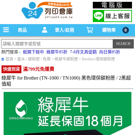
碳粉匣，墨水匣,原廠碳粉匣，副廠碳粉匣，環保碳粉匣,連續供墨印表機-office24列印
電腦版
倉庫線上購物手機版
商品
登入/註冊
購物車
0
熱門搜尋
紙類下殺中
綠犀牛85折
7-8月文具促銷
向日葵85折
首頁
> 墨水 / 碳粉匣 / 色帶 > 綠犀牛碳粉匣 > Brother-環保碳粉匣
滿799元免運費
快速到貨
綠犀牛 for Brother (TN-1000 / TN1000) 黑色環保碳粉匣 / 2黑超
值組