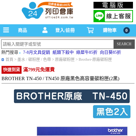
碳粉匣，墨水匣,原廠碳粉匣，副廠碳粉匣，環保碳粉匣,連續供墨印表機-office24列印
電腦版
倉庫線上購物手機版
商品
登入/註冊
購物車
0
熱門搜尋
7-8月文具促銷
紙類下殺中
綠犀牛85折
向日葵85折
首頁
> 墨水 / 碳粉匣 / 色帶 > 原廠碳粉匣 > Brother-原廠碳粉匣
滿799元免運費
快速到貨
BROTHER TN-450 / TN450 原廠黑色高容量碳粉匣(2黑)