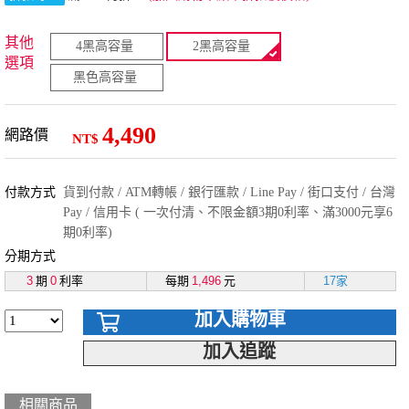
其他
4黑高容量
2黑高容量
選項
黑色高容量
4,490
網路價
NT$
付款方式
貨到付款 / ATM轉帳 / 銀行匯款 / Line Pay / 街口支付 / 台灣
Pay / 信用卡 ( 一次付清、不限金額3期0利率、滿3000元享6
期0利率)
分期方式
3
期
0
利率
每期
1,496
元
17家
加入購物車
加入追蹤
相關商品