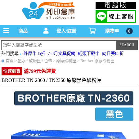
碳粉匣，墨水匣,原廠碳粉匣，副廠碳粉匣，環保碳粉匣,連續供墨印表機-office24列印
電腦版
倉庫線上購物手機版
商品
登入/註冊
購物車
0
熱門搜尋
綠犀牛85折
7-8月文具促銷
紙類下殺中
向日葵85折
首頁
> 墨水 / 碳粉匣 / 色帶 > 原廠碳粉匣 > Brother-原廠碳粉匣
滿799元免運費
快速到貨
BROTHER TN-2360 / TN2360 原廠黑色碳粉匣