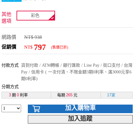
其他
彩色
選項
網路價
NT$ 938
797
促銷價
NT$
(售價已折)
付款方式
貨到付款 / ATM轉帳 / 銀行匯款 / Line Pay / 街口支付 / 台灣
Pay / 信用卡 ( 一次付清、不限金額3期0利率、滿3000元享6
期0利率)
分期方式
3
期
0
利率
每期
265
元
17家
加入購物車
加入追蹤