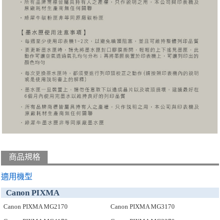
商品規格
適用機型
Canon PIXMA
Canon PIXMA MG2170
Canon PIXMA MG3170