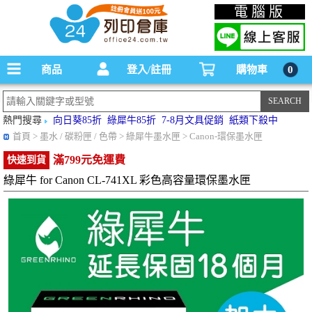
碳粉匣，墨水匣,原廠碳粉匣，副廠碳粉匣，環保碳粉匣,連續供墨印表機-office24列印
電腦版
倉庫線上購物手機版
商品
登入/註冊
購物車
0
熱門搜尋
向日葵85折
綠犀牛85折
7-8月文具促銷
紙類下殺中
首頁
> 墨水 / 碳粉匣 / 色帶 > 綠犀牛墨水匣 > Canon-環保墨水匣
滿799元免運費
快速到貨
綠犀牛 for Canon CL-741XL 彩色高容量環保墨水匣