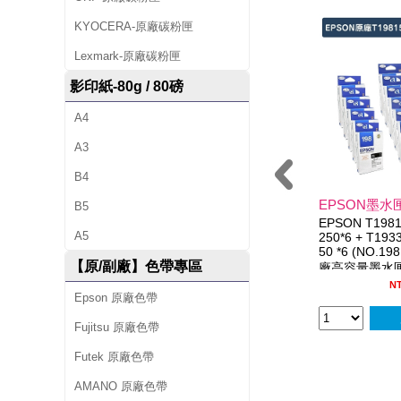
1
KYOCERA-原廠碳粉匣
9
Lexmark-原廠碳粉匣
8
影印紙-80g / 80磅
)
A4
原
A3
廠
B4
黑
EPSON墨水匣
B5
EPSON T19815
A5
色
250*6 + T193
50 *6 (NO.198
【原/副廠】色帶專區
廠高容量墨水匣
高
18彩 )
N
Epson 原廠色帶
容
Fujitsu 原廠色帶
量
Futek 原廠色帶
墨
AMANO 原廠色帶