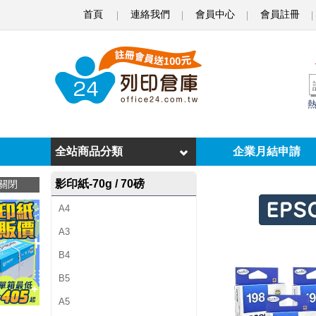
首頁
連絡我們
會員中心
會員註冊
E
P
S
O
N
T
全站商品分類
企業月結申請
1
影印紙-70g / 70磅
關閉
9
A4
8
A3
1
B4
5
B5
0
A5
/