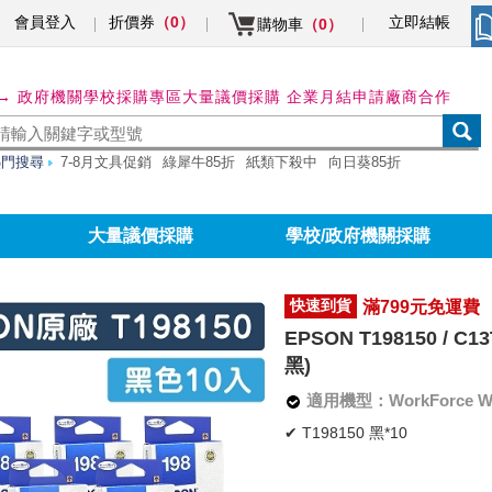
會員登入
折價券
立即結帳
（0）
購物車
（0）
→ 政府機關學校採購專區
大量議價採購 企業月結申請
廠商合作
熱門搜尋
7-8月文具促銷
綠犀牛85折
紙類下殺中
向日葵85折
大量議價採購
學校/政府機關採購
快速到貨
滿799元免運費
EPSON T198150 / 
黑)
適用機型：WorkForce WF-25
✔ T198150 黑*10