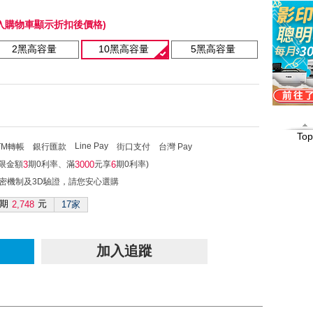
入購物車顯示折扣後價格)
2黑高容量
10黑高容量
5黑高容量
Top
Line Pay
TM轉帳
銀行匯款
街口支付
台灣 Pay
不限金額
期0利率、滿
元享
期0利率)
3
3000
6
加密機制及3D驗證，請您安心選購
期
元
2,748
17家
加入追蹤