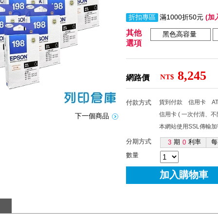
折扣專區
滿1000折50元
(加
其他
黑色高容量
選項
8,245
NT$
網路價
付款方式
貨到付款
信用卡
A
信用卡 ( 一次付清、
下一個商品
本網站使用SSL傳輸
分期方式
期
利率
每
3
0
數量
加入購物車