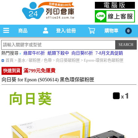
碳粉匣，墨水匣,原廠碳粉匣，副廠碳粉匣，環保碳粉匣,連續供墨印表機-office24列印
電腦版
倉庫線上購物手機版
商品
登入/註冊
購物車
0
熱門搜尋
綠犀牛85折
紙類下殺中
向日葵85折
7-8月文具促銷
首頁
> 墨水 / 碳粉匣 / 色帶 > 向日葵碳粉匣 > Epson-環保彩色碳粉匣
滿799元免運費
快速到貨
向日葵 for Epson (S050614) 黑色環保碳粉匣