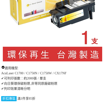
適用機型:
AcuLaser C1700 / C1750N / C1750W / CX17NF
✔可列印張數：約2000張 / 單支
✔向日葵環保碳粉匣,非等同原廠碳粉匣
✔列印效果清晰分明
折扣專區
滿1件享85折