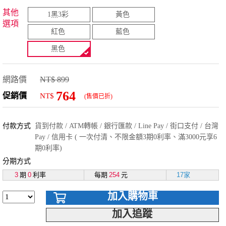
其他
1黑3彩
黃色
選項
紅色
藍色
黑色
網路價
NT$ 899
764
促銷價
NT$
(售價已折)
付款方式
貨到付款 / ATM轉帳 / 銀行匯款 / Line Pay / 街口支付 / 台灣
Pay / 信用卡 ( 一次付清、不限金額3期0利率、滿3000元享6
期0利率)
分期方式
3
期
0
利率
每期
254
元
17家
加入購物車
加入追蹤