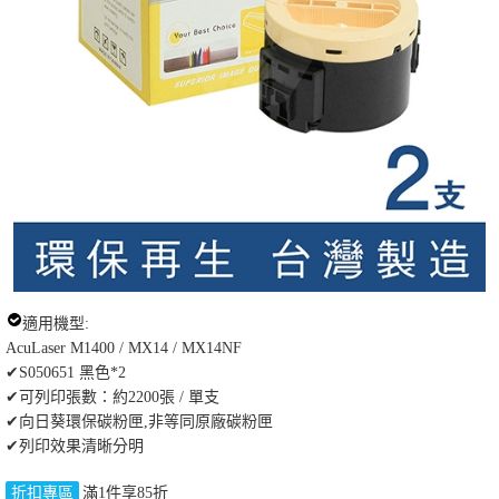
適用機型:
AcuLaser M1400 / MX14 / MX14NF
✔S050651 黑色*2
✔可列印張數：約2200張 / 單支
✔向日葵環保碳粉匣,非等同原廠碳粉匣
✔列印效果清晰分明
折扣專區
滿1件享85折