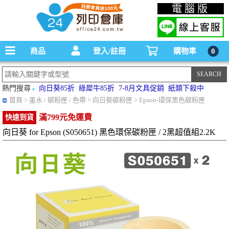
碳粉匣，墨水匣,原廠碳粉匣，副廠碳粉匣，環保碳粉匣,連續供墨印表機-office24列印
電腦版
倉庫線上購物手機版
商品
登入/註冊
購物車
0
熱門搜尋
向日葵85折
綠犀牛85折
7-8月文具促銷
紙類下殺中
首頁
> 墨水 / 碳粉匣 / 色帶 > 向日葵碳粉匣 > Epson-環保黑色碳粉匣
滿799元免運費
快速到貨
向日葵 for Epson (S050651) 黑色環保碳粉匣 / 2黑超值組2.2K