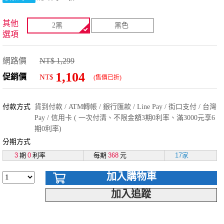
其他
2黑
黑色
選項
網路價
NT$ 1,299
1,104
促銷價
NT$
(售價已折)
付款方式
貨到付款 / ATM轉帳 / 銀行匯款 / Line Pay / 街口支付 / 台灣
Pay / 信用卡 ( 一次付清、不限金額3期0利率、滿3000元享6
期0利率)
分期方式
3
期
0
利率
每期
368
元
17家
加入購物車
加入追蹤