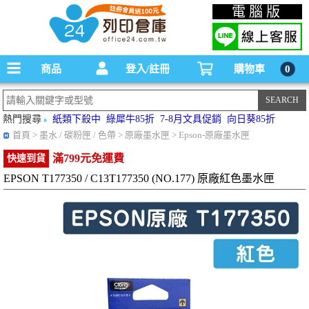
碳粉匣，墨水匣,原廠碳粉匣，副廠碳粉匣，環保碳粉匣,連續供墨印表機-office24列印
電腦版
倉庫線上購物手機版
商品
登入/註冊
購物車
0
熱門搜尋
紙類下殺中
綠犀牛85折
7-8月文具促銷
向日葵85折
首頁
> 墨水 / 碳粉匣 / 色帶 > 原廠墨水匣 > Epson-原廠墨水匣
滿799元免運費
快速到貨
EPSON T177350 / C13T177350 (NO.177) 原廠紅色墨水匣