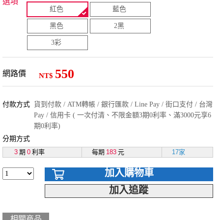
選項
紅色
藍色
黑色
2黑
3彩
550
網路價
NT$
付款方式
貨到付款 / ATM轉帳 / 銀行匯款 / Line Pay / 街口支付 / 台灣
Pay / 信用卡 ( 一次付清、不限金額3期0利率、滿3000元享6
期0利率)
分期方式
3
期
0
利率
每期
183
元
17家
加入購物車
加入追蹤
相關商品