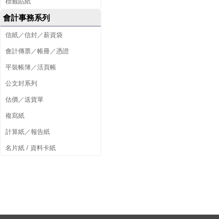
標籤貼紙
會計事務系列
信紙／信封／薪資袋
會計傳票／帳冊／憑證
平裝帳簿／活頁帳
公文封系列
估價／送貨單
複寫紙
計算紙／報告紙
名片紙 / 資料卡紙