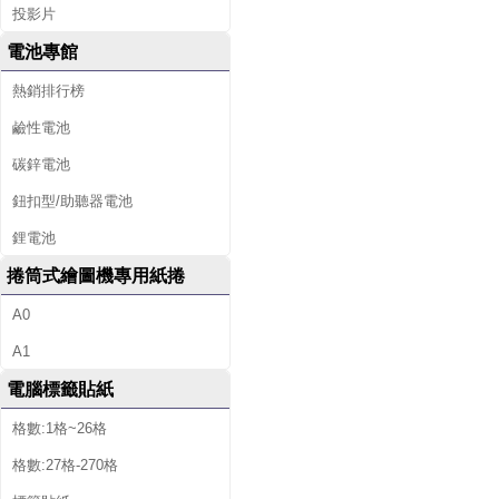
投影片
電池專館
熱銷排行榜
鹼性電池
碳鋅電池
鈕扣型/助聽器電池
鋰電池
捲筒式繪圖機專用紙捲
A0
A1
電腦標籤貼紙
格數:1格~26格
格數:27格-270格