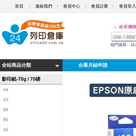
首頁
連絡我們
會員中心
會員註冊
會員登入
E
P
→ 政府機
S
O
熱門搜尋
綠
N
T
全站商品分類
企業月結申請
1
影印紙-70g / 70磅
9
A4
8
A3
1
B4
5
B5
0
A5
/