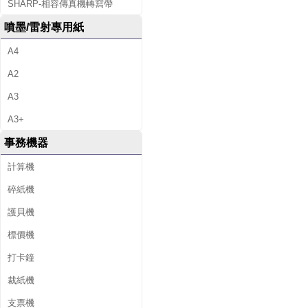
SHARP-相容傳真機轉寫帶
噴墨/雷射專用紙
A4
A2
A3
A3+
事務機器
計算機
碎紙機
護貝機
標價機
打卡鐘
裁紙機
支票機