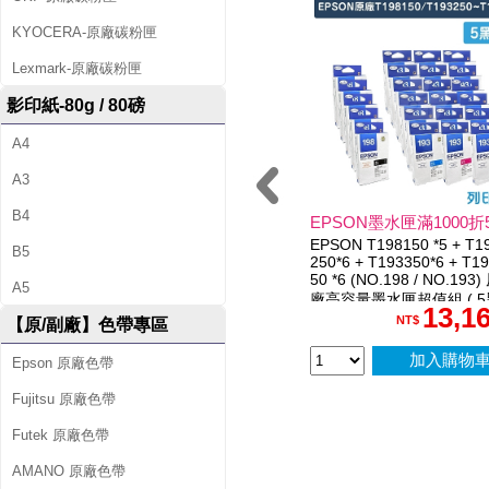
1
KYOCERA-原廠碳粉匣
9
Lexmark-原廠碳粉匣
8
影印紙-80g / 80磅
)
A4
原
A3
廠
B4
EPSON墨水匣滿1000折
EPSON T198150 *5 + T1
黑
B5
250*6 + T193350*6 + T1
50 *6 (NO.198 / NO.193)
A5
色
廠高容量墨水匣超值組 ( 5
13,1
18彩 )
NT$
【原/副廠】色帶專區
高
加入購物
Epson 原廠色帶
容
Fujitsu 原廠色帶
量
Futek 原廠色帶
墨
AMANO 原廠色帶