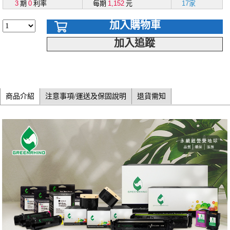
3
期
0
利率
每期
1,152
元
17家
加入購物車
加入追蹤
商品介紹
注意事項/運送及保固說明
退貨需知