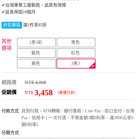
✔台灣專業工廠製造，品質有保障
✔延長保固18個月
折扣專區
滿1件享85折
其他
1黑3彩
黑色
選項
藍色
紅色
黃色
3黑3
網路價
NT$ 4,068
3,458
促銷價
NT$
(售價已折)
付款方式
貨到付款 / ATM轉帳 / 銀行匯款 / Line Pay / 街口支付 / 台灣
Pay / 信用卡 ( 一次付清、不限金額3期0利率、滿3000元享6
期0利率)
分期方式