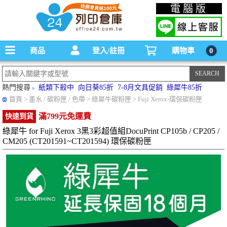
碳粉匣，墨水匣,原廠碳粉匣，副廠碳粉匣，環保碳粉匣,連續供墨印表機-office24列印
電腦版
倉庫線上購物手機版
商品
登入/註冊
購物車
0
熱門搜尋
紙類下殺中
向日葵85折
7-8月文具促銷
綠犀牛85折
首頁
> 墨水 / 碳粉匣 / 色帶 > 綠犀牛碳粉匣 > Fuji Xerox-環保碳粉匣
滿799元免運費
快速到貨
綠犀牛 for Fuji Xerox 3黑3彩超值組DocuPrint CP105b / CP205 /
CM205 (CT201591~CT201594) 環保碳粉匣