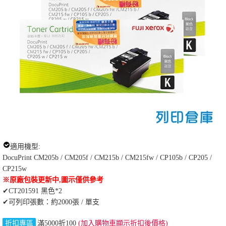
適用機型:
DocuPrint CM205b / CM205f / CM215b / CM215fw / CP105b / CP205 /
CP215w
※原廠包裝更新中,圖示僅供參考
✔CT201591 黑色*2
✔可列印張數：約2000張 / 單支
折扣專區
滿5000折100
(加入購物車顯示折扣後價格)