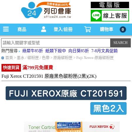
碳粉匣，墨水匣,原廠碳粉匣，副廠碳粉匣，環保碳粉匣,連續供墨印表機-office24列印
電腦版
倉庫線上購物手機版
商品
登入/註冊
購物車
0
熱門搜尋
綠犀牛85折
紙類下殺中
向日葵85折
7-8月文具促銷
首頁
> 墨水 / 碳粉匣 / 色帶 > 原廠碳粉匣 > Fuji Xerox-原廠碳粉匣
滿799元免運費
快速到貨
Fuji Xerox CT201591 原廠黑色碳粉匣(2黑)(2K)