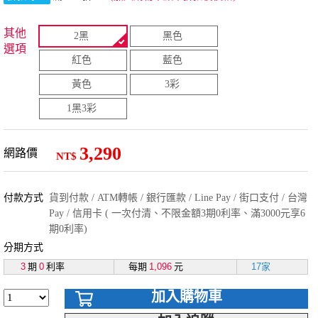
其他
2黑
黑色
選項
紅色
藍色
黃色
3彩
1黑3彩
3,290
網路價
NT$
付款方式
貨到付款 / ATM轉帳 / 銀行匯款 / Line Pay / 街口支付 / 台灣
Pay / 信用卡 ( 一次付清、不限金額3期0利率、滿3000元享6
期0利率)
分期方式
3
期
0
利率
每期
1,096
元
17家
加入購物車