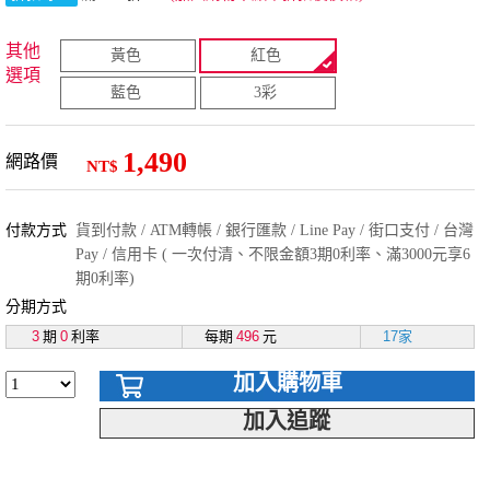
其他
黃色
紅色
選項
藍色
3彩
1,490
網路價
NT$
付款方式
貨到付款 / ATM轉帳 / 銀行匯款 / Line Pay / 街口支付 / 台灣
Pay / 信用卡 ( 一次付清、不限金額3期0利率、滿3000元享6
期0利率)
分期方式
3
期
0
利率
每期
496
元
17家
加入購物車
加入追蹤