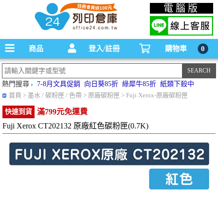
碳粉匣，墨水匣,原廠碳粉匣，副廠碳粉匣，環保碳粉匣,連續供墨印表機-office24列印
電腦版
倉庫線上購物手機版
商品
登入/註冊
購物車
0
熱門搜尋
7-8月文具促銷
向日葵85折
綠犀牛85折
紙類下殺中
首頁
> 墨水 / 碳粉匣 / 色帶 > 原廠碳粉匣 > Fuji Xerox-原廠碳粉匣
滿799元免運費
快速到貨
Fuji Xerox CT202132 原廠紅色碳粉匣(0.7K)