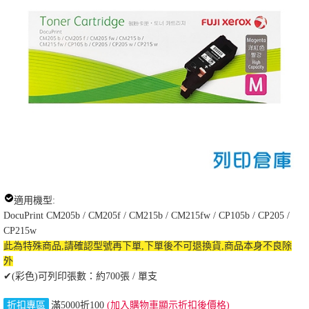
適用機型:
DocuPrint CM205b / CM205f / CM215b / CM215fw / CP105b / CP205 /
CP215w
此為特殊商品,請確認型號再下單,下單後不可退換貨,商品本身不良除
外
✔(彩色)可列印張數：約700張 / 單支
折扣專區
滿5000折100
(加入購物車顯示折扣後價格)