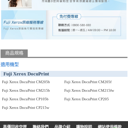
商品規格
適用機型
Fuji Xerox DocuPrint
Fuji Xerox DocuPrint CM205b
Fuji Xerox DocuPrint CM205f
Fuji Xerox DocuPrint CM215b
Fuji Xerox DocuPrint CM215fw
Fuji Xerox DocuPrint CP105b
Fuji Xerox DocuPrint CP205
Fuji Xerox DocuPrint CP215w
高價回收空匣
聯絡我們
品牌介紹
購物說明
網站使用條款