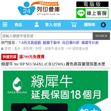
碳粉匣，墨水匣,原廠碳粉匣，副廠碳粉匣，環保碳粉匣,連續供墨印表機-office24列印
電腦版
倉庫線上購物手機版
商品
登入/註冊
購物車
0
熱門搜尋
7-8月文具促銷
紙類下殺中
向日葵85折
綠犀牛85折
首頁
> 墨水 / 碳粉匣 / 色帶 > 綠犀牛墨水匣 > HP-環保墨水匣
滿799元免運費
快速到貨
綠犀牛 for HP NO.564XL (CB325WA) 黃色高容量環保墨水匣