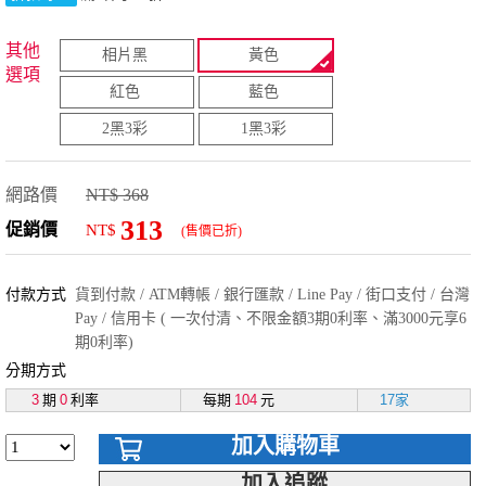
其他
相片黑
黃色
選項
紅色
藍色
2黑3彩
1黑3彩
網路價
NT$ 368
313
促銷價
NT$
(售價已折)
付款方式
貨到付款 / ATM轉帳 / 銀行匯款 / Line Pay / 街口支付 / 台灣
Pay / 信用卡 ( 一次付清、不限金額3期0利率、滿3000元享6
期0利率)
分期方式
3
期
0
利率
每期
104
元
17家
加入購物車
加入追蹤