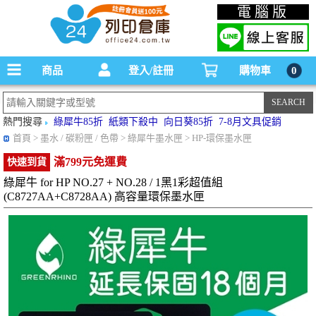
碳粉匣，墨水匣,原廠碳粉匣，副廠碳粉匣，環保碳粉匣,連續供墨印表機-office24列印
電腦版
倉庫線上購物手機版
商品
登入/註冊
購物車
0
熱門搜尋
綠犀牛85折
紙類下殺中
向日葵85折
7-8月文具促銷
首頁
> 墨水 / 碳粉匣 / 色帶 > 綠犀牛墨水匣 > HP-環保墨水匣
滿799元免運費
快速到貨
綠犀牛 for HP NO.27 + NO.28 / 1黑1彩超值組
(C8727AA+C8728AA) 高容量環保墨水匣