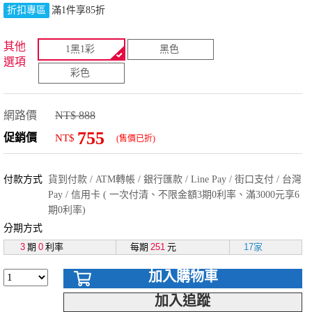
折扣專區
滿1件享85折
其他
1黑1彩
黑色
選項
彩色
網路價
NT$ 888
755
促銷價
NT$
(售價已折)
付款方式
貨到付款 / ATM轉帳 / 銀行匯款 / Line Pay / 街口支付 / 台灣
Pay / 信用卡 ( 一次付清、不限金額3期0利率、滿3000元享6
期0利率)
分期方式
3
期
0
利率
每期
251
元
17家
加入購物車
加入追蹤