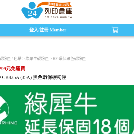
水匣,原廠碳粉匣，副廠碳粉匣，環保碳粉匣,連續供墨印表機-office24列印倉庫線
登入/註冊
Member
/ 碳粉匣 / 色帶 > 綠犀牛碳粉匣 > HP-環保黑色碳粉匣
799元免運費
P CB435A (35A) 黑色環保碳粉匣