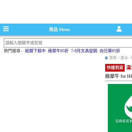
碳粉匣，墨
商品
Menu
熱門搜尋
紙類下殺中
綠犀牛85折
7-8月文具促銷
向日葵85折
首頁
> 墨水 
滿
快速到貨
綠犀牛 for H