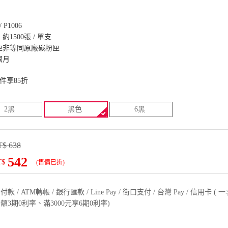
 / P1006
1500張 / 單支
匣非等同原廠碳粉匣
個月
件享85折
2黑
黑色
6黑
$ 638
542
T$
(售價已折)
款 / ATM轉帳 / 銀行匯款 / Line Pay / 街口支付 / 台灣 Pay / 信用卡 
額3期0利率、滿3000元享6期0利率)