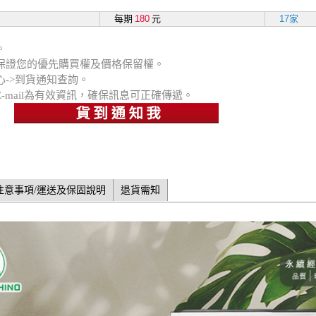
每期
180
元
17家
。
法保證您的優先購買權及價格保留權。
心->到貨通知查詢。
E-mail為有效資訊，確保訊息可正確傳遞。
注意事項/運送及保固說明
退貨需知