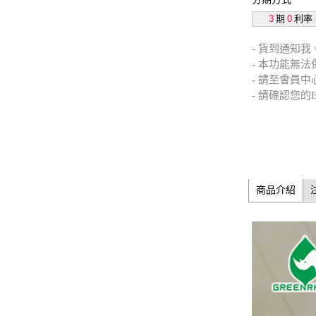
3
期
0
利率
- 貨到通知我
- 本功能無
- 請至會員中
- 請確認您的
商品介紹