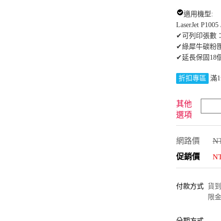
適用機型:
LaserJet P1005
✔可列印張數：約
✔綠犀牛碳粉
✔延長保固18
折扣專區
滿1
其他
選項
網路價
NT
促銷價
N
付款方式
貨到付
限金
分期方式