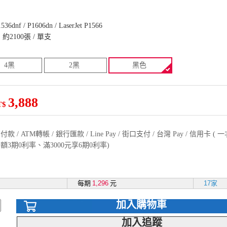
1536dnf / P1606dn / LaserJet P1566
2100張 / 單支
4黑
2黑
黑色
3,888
T$
款 / ATM轉帳 / 銀行匯款 / Line Pay / 街口支付 / 台灣 Pay / 信用卡 
額3期0利率、滿3000元享6期0利率)
每期
1,296
元
17家
加入購物車
加入追蹤