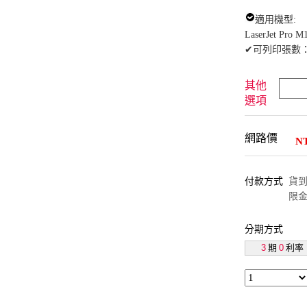
適用機型:
LaserJet Pro M
✔可列印張數：約
其他
選項
網路價
N
付款方式
貨到付
限金
分期方式
3
期
0
利率