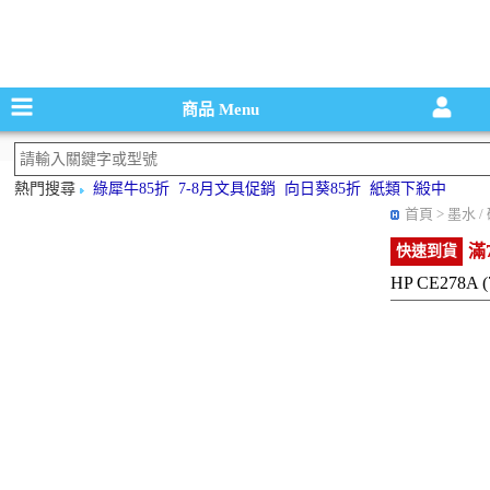
碳粉匣，墨
商品
Menu
熱門搜尋
綠犀牛85折
7-8月文具促銷
向日葵85折
紙類下殺中
首頁
> 墨水 
滿
快速到貨
HP CE278