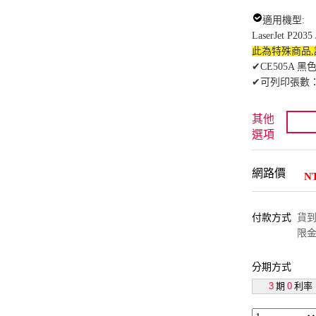
適用機型:
LaserJet P2035
此為特殊商品
✔CE505A 黑色
✔可列印張數：約
其他
選項
網路價
N
付款方式
貨到付
限金
分期方式
3
期
0
利率