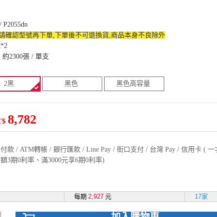
 / P2055dn
,請確認型號再下單,下單後不可退換貨,商品本身不良除外
*2
2300張 / 單支
2黑
黑色
黑色高容量
8,782
T$
款 / ATM轉帳 / 銀行匯款 / Line Pay / 街口支付 / 台灣 Pay / 信用卡 
額3期0利率、滿3000元享6期0利率)
每期
2,927
元
17家