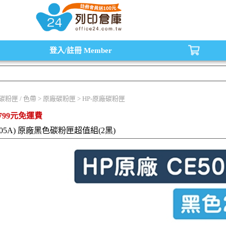
水匣,原廠碳粉匣，副廠碳粉匣，環保碳粉匣,連續供墨印表機-office24列印倉庫線
登入/註冊
Member
/ 碳粉匣 / 色帶 > 原廠碳粉匣 > HP-原廠碳粉匣
799元免運費
A (05A) 原廠黑色碳粉匣超值組(2黑)