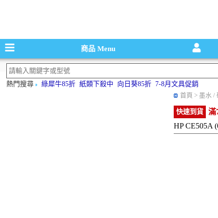
碳粉匣，墨
商品
Menu
熱門搜尋
綠犀牛85折
紙類下殺中
向日葵85折
7-8月文具促銷
首頁
> 墨水 
滿
快速到貨
HP CE505