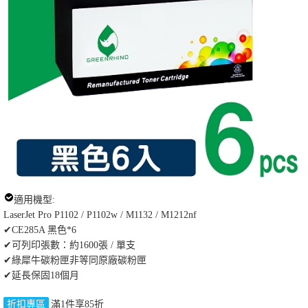
適用機型:
LaserJet Pro P1102 / P1102w / M1132 / M1212nf
✔CE285A 黑色*6
✔可列印張數：約1600張 / 單支
✔綠犀牛碳粉匣非等同原廠碳粉匣
✔延長保固18個月
折扣專區
滿1件享85折