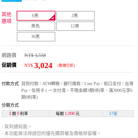
其他
6黑
2黑
選項
黑色
12黑
36黑
網路價
NT$ 3,558
3,024
促銷價
NT$
(售價已折)
付款方式
貨到付款 / ATM轉帳 / 銀行匯款 / Line Pay / 街口支付 / 台灣
Pay / 信用卡 ( 一次付清、不限金額3期0利率、滿3000元享6
期0利率)
分期方式
3
期
0
利率
每期
1,008
元
17家
- 貨到通知我。
- 本功能無法保證您的優先購買權及價格保留權。