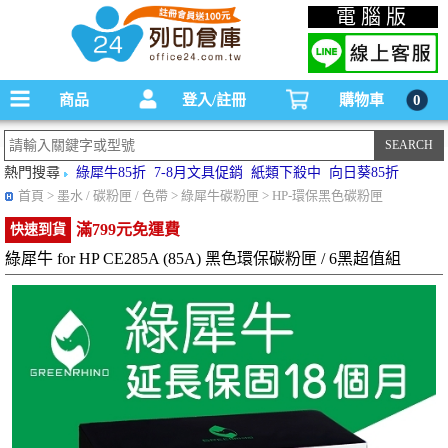
碳粉匣，墨水匣,原廠碳粉匣，副廠碳粉匣，環保碳粉匣,連續供墨印表機-office24列印
電腦版
倉庫線上購物手機版
商品
登入/註冊
購物車
0
熱門搜尋
綠犀牛85折
7-8月文具促銷
紙類下殺中
向日葵85折
首頁
> 墨水 / 碳粉匣 / 色帶 > 綠犀牛碳粉匣 > HP-環保黑色碳粉匣
滿799元免運費
快速到貨
綠犀牛 for HP CE285A (85A) 黑色環保碳粉匣 / 6黑超值組