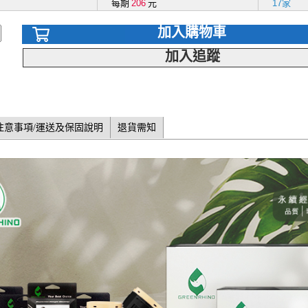
每期
206
元
17家
加入購物車
加入追蹤
注意事項/運送及保固說明
退貨需知