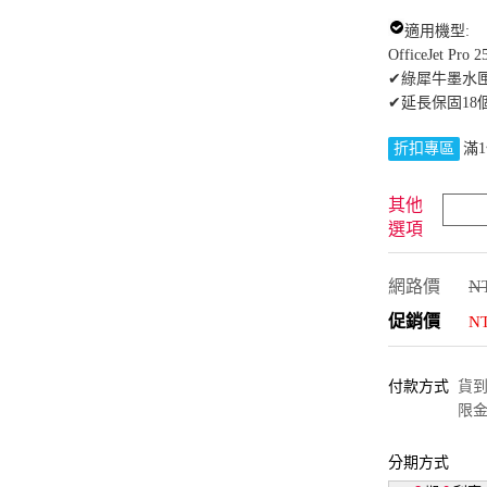
適用機型:
OfficeJet Pro 2
✔綠犀牛墨水
✔延長保固18
折扣專區
滿1
其他
選項
網路價
NT
促銷價
N
付款方式
貨到付
限金
分期方式