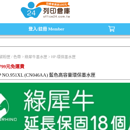
水匣,原廠碳粉匣，副廠碳粉匣，環保碳粉匣,連續供墨印表機-office24列印倉庫線
登入/註冊
Member
/ 碳粉匣 / 色帶 > 綠犀牛墨水匣 > HP-環保墨水匣
799元免運費
HP NO.951XL (CN046AA) 藍色高容量環保墨水匣