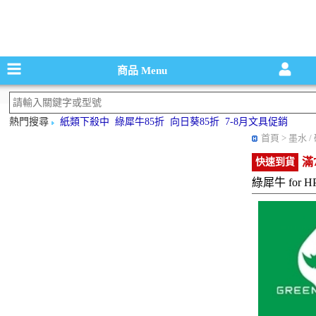
碳粉匣，墨
商品
Menu
熱門搜尋
紙類下殺中
綠犀牛85折
向日葵85折
7-8月文具促銷
首頁
> 墨水 
滿
快速到貨
綠犀牛 for 