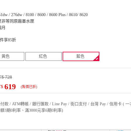
51dw / 276dw / 8100 / 8600 / 8600 Plus / 8610/ 8620
匣非等同原廠墨水匣
個月
件享85折
黃色
紅色
藍色
$ 728
619
T$
(售價已折)
款 / ATM轉帳 / 銀行匯款 / Line Pay / 街口支付 / 台灣 Pay / 信用卡 
額3期0利率、滿3000元享6期0利率)