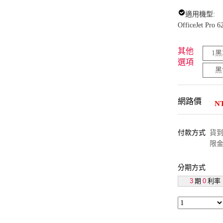
適用機型:
OfficeJet Pro 6
其他
1
選項
黑
網路價
N
付款方式
貨到付
限金
分期方式
3
期
0
利率