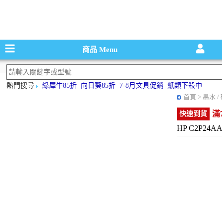
碳粉匣，墨
商品
Menu
熱門搜尋
綠犀牛85折
向日葵85折
7-8月文具促銷
紙類下殺中
首頁
> 墨水 
滿
快速到貨
HP C2P24