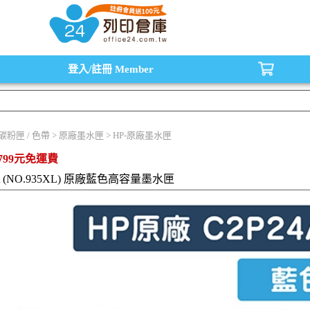
水匣,原廠碳粉匣，副廠碳粉匣，環保碳粉匣,連續供墨印表機-office24列印倉庫線
登入/註冊
Member
/ 碳粉匣 / 色帶 > 原廠墨水匣 > HP-原廠墨水匣
799元免運費
AA (NO.935XL) 原廠藍色高容量墨水匣