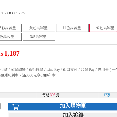
230 / 6830 / 6835
黑3彩高容量
黃色高容量
紅色高容量
藍色高容量
色高容量
3彩高容量
1,187
T$
款 / ATM轉帳 / 銀行匯款 / Line Pay / 街口支付 / 台灣 Pay / 信用卡 
額3期0利率、滿3000元享6期0利率)
每期
395
元
17家
加入購物車
加入追蹤