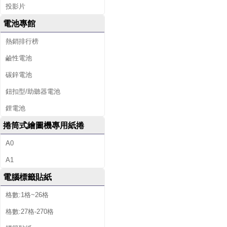
投影片
電池專館
熱銷排行榜
鹼性電池
碳鋅電池
鈕扣型/助聽器電池
鋰電池
捲筒式繪圖機專用紙捲
A0
A1
電腦標籤貼紙
格數:1格~26格
格數:27格-270格