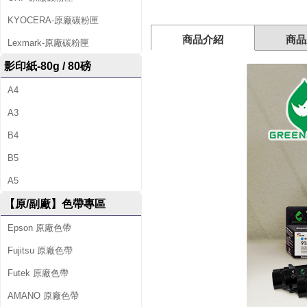
L
KYOCERA-原廠碳粉匣
0
商品介紹
商品
Lexmark-原廠碳粉匣
S
影印紙-80g / 80磅
7
2
A4
A
A3
A
B4
/
B5
L
A5
0
【原/副廠】色帶專區
S
Epson 原廠色帶
6
Fujitsu 原廠色帶
3
Futek 原廠色帶
A
AMANO 原廠色帶