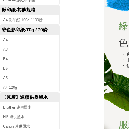
Brother-原廠墨水匣
9
影印紙-其他規格
A
A
A4 影印紙 100g / 100磅
)
彩色影印紙-70g / 70磅
高
A4
A3
容
B4
量
B5
環
A5
保
A4 120g
墨
【原廠】連續供墨墨水
水
Brother 連供墨水
匣
HP 連供墨水
Canon 連供墨水