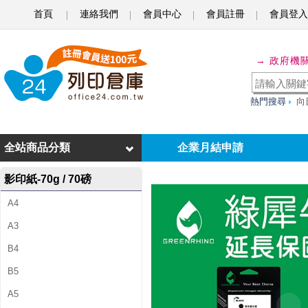
首頁
連絡我們
會員中心
會員註冊
會員登入
綠
→ 政府機
犀
牛
熱門搜尋
向
f
o
全站商品分類
企業月結申請
r
影印紙-70g / 70磅
H
P
A4
N
A3
O
B4
.
B5
9
A5