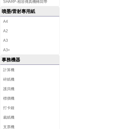
SHARP-相容傳真機轉寫帶
噴墨/雷射專用紙
A4
A2
A3
A3+
事務機器
計算機
碎紙機
護貝機
標價機
打卡鐘
裁紙機
支票機