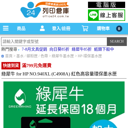
碳粉匣，墨水匣,原廠碳粉匣，副廠碳粉匣，環保碳粉匣,連續供墨印表機-office24列印
電腦版
倉庫線上購物手機版
商品
登入/註冊
購物車
0
熱門搜尋
7-8月文具促銷
向日葵85折
綠犀牛85折
紙類下殺中
首頁
> 墨水 / 碳粉匣 / 色帶 > 綠犀牛墨水匣 > HP-環保墨水匣
滿799元免運費
快速到貨
綠犀牛 for HP NO.940XL (C4908A) 紅色高容量環保墨水匣