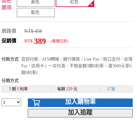
其他
黃色
紅色
選項
藍色
網路價
NT$ 458
389
促銷價
NT$
(售價已折)
付款方式
貨到付款 / ATM轉帳 / 銀行匯款 / Line Pay / 街口支付 / 台灣
Pay / 信用卡 ( 一次付清、不限金額3期0利率、滿3000元享6
期0利率)
分期方式
3
期
0
利率
每期
129
元
17家
加入購物車
加入追蹤