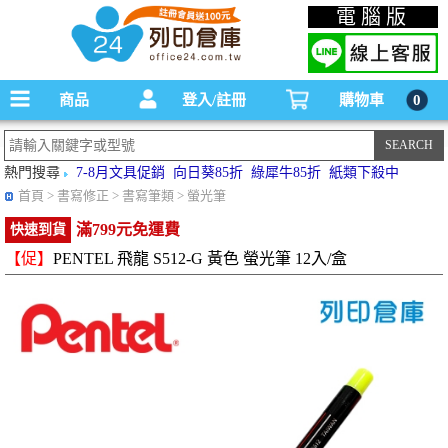
碳粉匣，墨水匣,原廠碳粉匣，副廠碳粉匣，環保碳粉匣,連續供墨印表機-office24列印
電腦版
倉庫線上購物手機版
商品
登入/註冊
購物車
0
熱門搜尋
7-8月文具促銷
向日葵85折
綠犀牛85折
紙類下殺中
首頁
> 書寫修正 > 書寫筆類 > 螢光筆
滿799元免運費
快速到貨
【促】
PENTEL 飛龍 S512-G 黃色 螢光筆 12入/盒