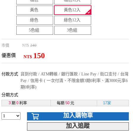
黃色
黃色12入
綠色
綠色12入
5色組
3色組
市價
240
NT$
150
優惠價
NT$
付款方式
貨到付款 / ATM轉帳 / 銀行匯款 / Line Pay / 街口支付 / 台灣
Pay / 信用卡 ( 一次付清、不限金額3期0利率、滿3000元享6
期0利率)
分期方式
3
期
0
利率
每期
50
元
17家
加入購物車
加入追蹤