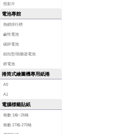
投影片
電池專館
熱銷排行榜
鹼性電池
碳鋅電池
鈕扣型/助聽器電池
鋰電池
捲筒式繪圖機專用紙捲
A0
A1
電腦標籤貼紙
格數:1格~26格
格數:27格-270格