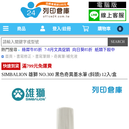
碳粉匣，墨水匣,原廠碳粉匣，副廠碳粉匣，環保碳粉匣,連續供墨印表機-office24列印
電腦版
倉庫線上購物手機版
商品
登入/註冊
購物車
0
熱門搜尋
綠犀牛85折
7-8月文具促銷
向日葵85折
紙類下殺中
首頁
> 書寫修正 > 書寫筆類 > 奇異筆/補充液
滿799元免運費
快速到貨
SIMBALION 雄獅 NO.300 黑色奇異墨水筆 (斜頭) 12入/盒