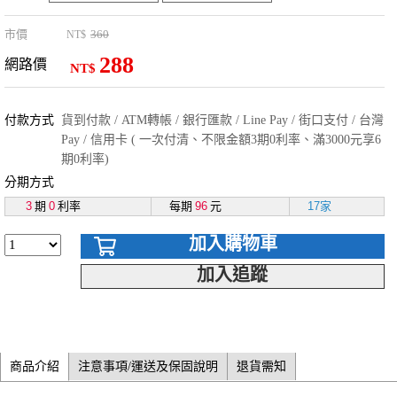
市價
360
NT$
288
網路價
NT$
付款方式
貨到付款 / ATM轉帳 / 銀行匯款 / Line Pay / 街口支付 / 台灣
Pay / 信用卡 ( 一次付清、不限金額3期0利率、滿3000元享6
期0利率)
分期方式
3
期
0
利率
每期
96
元
17家
加入購物車
加入追蹤
商品介紹
注意事項/運送及保固說明
退貨需知