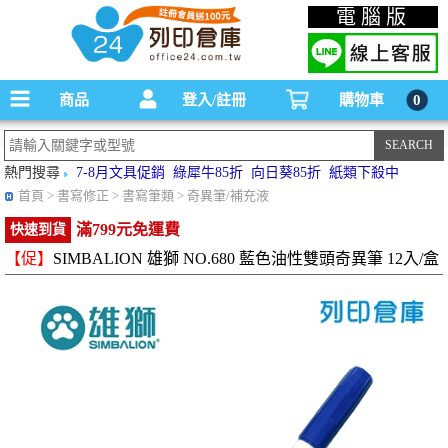
碳粉匣，墨水匣,原廠碳粉匣，副廠碳粉匣，環保碳粉匣,連續供墨印表機-office24列印
電腦版
倉庫線上購物手機版
商品
登入/註冊
購物車
0
熱門搜尋
7-8月文具促銷
綠犀牛85折
向日葵85折
紙類下殺中
首頁
> 書寫修正 > 書寫筆類 > 奇異筆/補充液
滿799元免運費
快速到貨
【促】
SIMBALION 雄獅 NO.680 藍色油性雙頭奇異筆 12入/盒