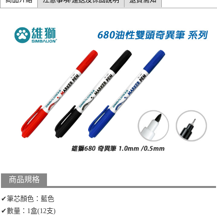
商品規格
✔筆芯顏色：藍色
✔數量：1盒(12支)