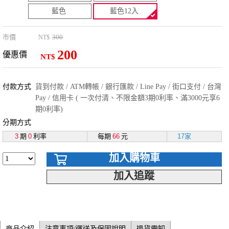
藍色
藍色12入
市價
300
NT$
200
優惠價
NT$
付款方式
貨到付款 / ATM轉帳 / 銀行匯款 / Line Pay / 街口支付 / 台灣
Pay / 信用卡 ( 一次付清、不限金額3期0利率、滿3000元享6
期0利率)
分期方式
3
期
0
利率
每期
66
元
17家
加入購物車
加入追蹤
商品介紹
注意事項/運送及保固說明
退貨需知