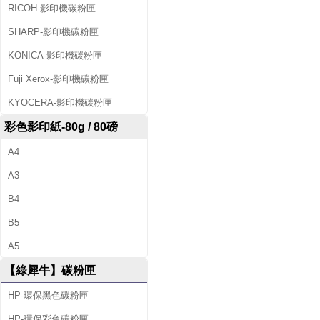
印
RICOH-影印機碳粉匣
SHARP-影印機碳粉匣
機
KONICA-影印機碳粉匣
出
Fuji Xerox-影印機碳粉匣
租
KYOCERA-影印機碳粉匣
及
彩色影印紙-80g / 80磅
回
A4
收
A3
空
B4
B5
匣
A5
等
【綠犀牛】碳粉匣
服
HP-環保黑色碳粉匣
務
HP-環保彩色碳粉匣