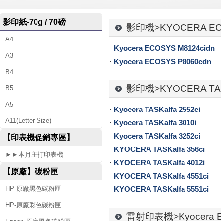
-
影印紙-70g / 70磅
專
影印機>KYOCERA E
A4
售
Kyocera ECOSYS M8124cidn
A3
各
Kyocera ECOSYS P8060cdn
B4
廠
影印機>KYOCERA TAS
B5
牌
A5
Kyocera TASKalfa 2552ci
碳
A11(Letter Size)
Kyocera TASKalfa 3010i
Kyocera TASKalfa 3252ci
粉
【印表機促銷專區】
KYOCERA TASKalfa 356ci
匣
►►本月主打印表機
KYOCERA TASKalfa 4012i
【原廠】碳粉匣
、
KYOCERA TASKalfa 4551ci
KYOCERA TASKalfa 5551ci
HP-原廠黑色碳粉匣
墨
HP-原廠彩色碳粉匣
水
雷射印表機>Kyocera 