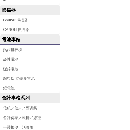
A1
掃描器
Brother 掃描器
CANON 掃描器
電池專館
熱銷排行榜
鹼性電池
碳鋅電池
鈕扣型/助聽器電池
鋰電池
會計事務系列
信紙／信封／薪資袋
會計傳票／帳冊／憑證
平裝帳簿／活頁帳