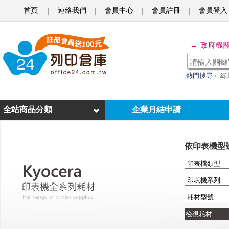
首頁
連絡我們
會員中心
會員註冊
會員登入
o
f
→ 政府機
f
i
熱門搜尋
綠
c
e
全站商品分類
企業月結申請
2
4
依印表機型
列
印
倉
庫