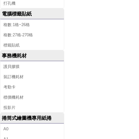
打孔機
電腦標籤貼紙
格數:1格~26格
格數:27格-270格
標籤貼紙
事務機耗材
護貝膠膜
裝訂機耗材
考勤卡
標價機耗材
投影片
捲筒式繪圖機專用紙捲
A0