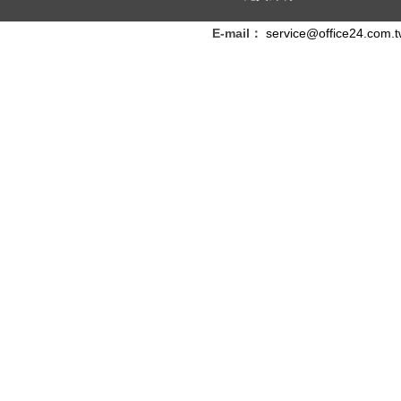
E-mail：
service@office24.com.