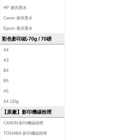
籤
HP 連供墨水
帶
Canon 連供墨水
、
Epson 連供墨水
辦
彩色影印紙-70g / 70磅
公
A4
文
A3
B4
具
B5
、
A5
並
A4 120g
提
【原廠】影印機碳粉匣
供
CANON-影印機碳粉匣
影
TOSHIBA-影印機碳粉匣