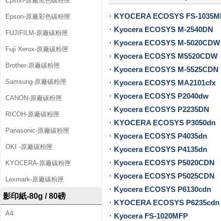
Epson-原廠黑色碳粉匣
匣
KYOCERA ECOSYS FS-1035M
Epson-原廠彩色碳粉匣
、
Kyocera ECOSYS M-2540DN
FUJIFILM-原廠碳粉匣
Kyocera ECOSYS M-5020CDW
影
Fuji Xerox-原廠碳粉匣
Kyocera ECOSYS M5520CDW
印
Brother-原廠碳粉匣
Kyocera ECOSYS M-5525CDN
Samsung-原廠碳粉匣
Kyocera ECOSYS MA2101cfx
紙
Kyocera ECOSYS P2040dw
CANON-原廠碳粉匣
、
Kyocera ECOSYS P2235DN
RICOH-原廠碳粉匣
補
KYOCERA ECOSYS P3050dn
Panasonic-原廠碳粉匣
Kyocera ECOSYS P4035dn
充
OKI -原廠碳粉匣
Kyocera ECOSYS P4135dn
墨
Kyocera ECOSYS P5020CDN
KYOCERA-原廠碳粉匣
Kyocera ECOSYS P5025CDN
水
Lexmark-原廠碳粉匣
Kyocera ECOSYS P6130cdn
、
影印紙-80g / 80磅
KYOCERA ECOSYS P6235cdn
A4
連
Kyocera FS-1020MFP