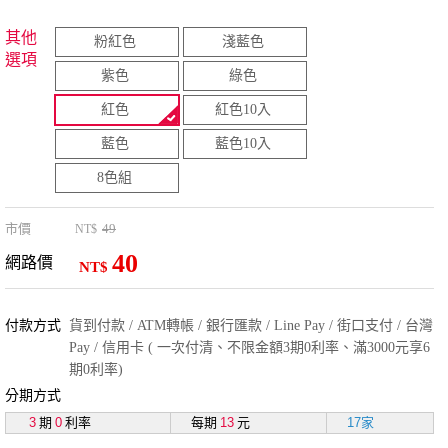
其他
粉紅色
淺藍色
選項
紫色
綠色
紅色
紅色10入
藍色
藍色10入
8色組
市價
49
NT$
40
網路價
NT$
付款方式
貨到付款 / ATM轉帳 / 銀行匯款 / Line Pay / 街口支付 / 台灣
Pay / 信用卡 ( 一次付清、不限金額3期0利率、滿3000元享6
期0利率)
分期方式
3
期
0
利率
每期
13
元
17家