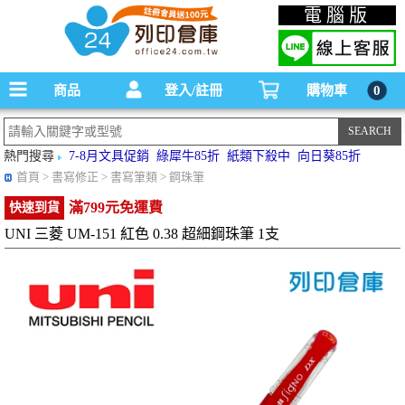
碳粉匣，墨水匣,原廠碳粉匣，副廠碳粉匣，環保碳粉匣,連續供墨印表機-office24列印
電腦版
倉庫線上購物手機版
商品
登入/註冊
購物車
0
熱門搜尋
7-8月文具促銷
綠犀牛85折
紙類下殺中
向日葵85折
首頁
> 書寫修正 > 書寫筆類 > 鋼珠筆
滿799元免運費
快速到貨
UNI 三菱 UM-151 紅色 0.38 超細鋼珠筆 1支