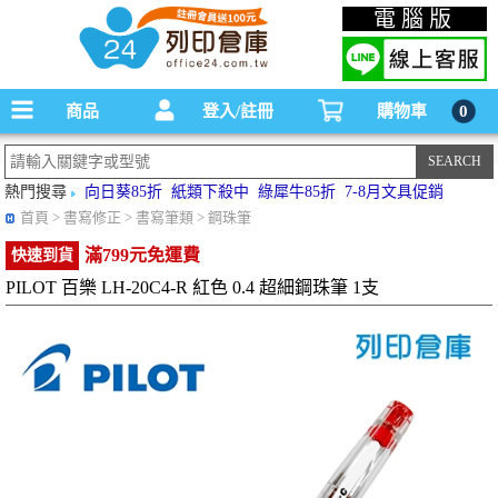
碳粉匣，墨水匣,原廠碳粉匣，副廠碳粉匣，環保碳粉匣,連續供墨印表機-office24列印
電腦版
倉庫線上購物手機版
商品
登入/註冊
購物車
0
熱門搜尋
向日葵85折
紙類下殺中
綠犀牛85折
7-8月文具促銷
首頁
> 書寫修正 > 書寫筆類 > 鋼珠筆
滿799元免運費
快速到貨
PILOT 百樂 LH-20C4-R 紅色 0.4 超細鋼珠筆 1支