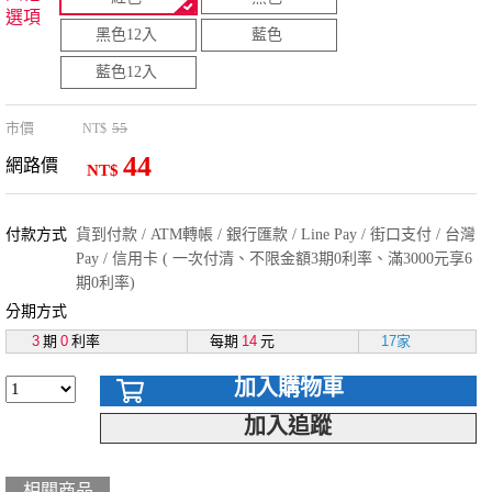
選項
黑色12入
藍色
藍色12入
市價
55
NT$
44
網路價
NT$
付款方式
貨到付款 / ATM轉帳 / 銀行匯款 / Line Pay / 街口支付 / 台灣
Pay / 信用卡 ( 一次付清、不限金額3期0利率、滿3000元享6
期0利率)
分期方式
3
期
0
利率
每期
14
元
17家
加入購物車
加入追蹤
相關商品