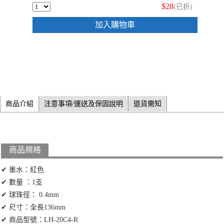
$28
(已折)
加入購物車
商品介紹
注意事項/運送及保固說明
退貨需知
商品規格
✔ 墨水：紅色
✔ 數量 ：1支
✔ 球珠徑： 0.4mm
✔ 尺寸：全長136mm
✔ 商品型號：LH-20C4-R