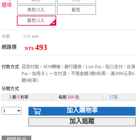
選項
黑色12入
藍色
藍色12入
市價
660
NT$
493
網路價
NT$
付款方式
貨到付款 / ATM轉帳 / 銀行匯款 / Line Pay / 街口支付 / 台灣
Pay / 信用卡 ( 一次付清、不限金額3期0利率、滿3000元享6
期0利率)
分期方式
3
期
0
利率
每期
164
元
17家
加入購物車
加入追蹤
相關商品