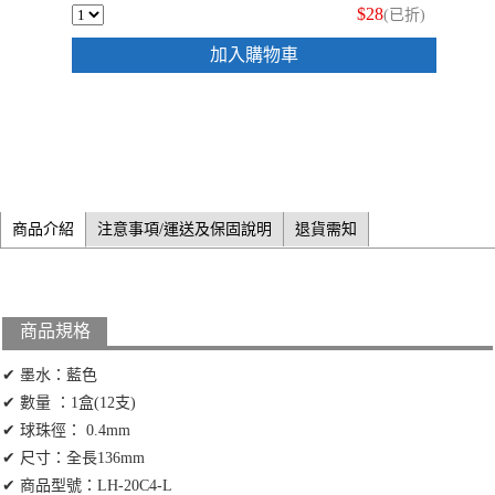
$28
(已折)
加入購物車
商品介紹
注意事項/運送及保固說明
退貨需知
商品規格
✔ 墨水：藍色
✔ 數量 ：1盒(12支)
✔ 球珠徑： 0.4mm
✔ 尺寸：全長136mm
✔ 商品型號：LH-20C4-L