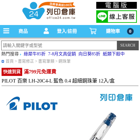
碳粉匣，墨水匣,原廠碳粉匣，副廠碳粉匣，環保碳粉匣,連續供墨印表機-office24列印
電腦版
倉庫線上購物手機版
商品
登入/註冊
購物車
0
熱門搜尋
綠犀牛85折
7-8月文具促銷
向日葵85折
紙類下殺中
首頁
> 書寫修正 > 書寫筆類 > 鋼珠筆
滿799元免運費
快速到貨
PILOT 百樂 LH-20C4-L 藍色 0.4 超細鋼珠筆 12入/盒