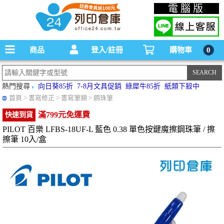
碳粉匣，墨水匣,原廠碳粉匣，副廠碳粉匣，環保碳粉匣,連續供墨印表機-office24列印
電腦版
倉庫線上購物手機版
商品
登入/註冊
購物車
0
熱門搜尋
向日葵85折
7-8月文具促銷
綠犀牛85折
紙類下殺中
首頁
> 書寫修正 > 書寫筆類 > 鋼珠筆
滿799元免運費
快速到貨
PILOT 百樂 LFBS-18UF-L 藍色 0.38 單色按鍵魔擦鋼珠筆 / 擦
擦筆 10入/盒