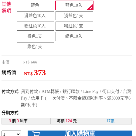
其他
藍色
藍色10入
選項
淺藍色10入
淺藍色1支
粉紅色10入
粉紅色1支
橘色1支
綠色10入
綠色1支
市價
500
NT$
373
網路價
NT$
付款方式
貨到付款 / ATM轉帳 / 銀行匯款 / Line Pay / 街口支付 / 台灣
Pay / 信用卡 ( 一次付清、不限金額3期0利率、滿3000元享6
期0利率)
分期方式
3
期
0
利率
每期
124
元
17家
加入購物車