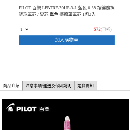
PILOT 百樂 LFBTRF-30UF-3-L 藍色 0.38 按鍵魔擦
鋼珠筆芯 / 變芯 單色 擦擦筆筆芯 1包3入
$72
(已折)
加入購物車
商品介紹
注意事項/運送及保固說明
退貨需知